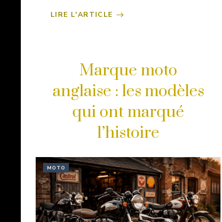
LIRE L'ARTICLE
Marque moto
anglaise : les modèles
qui ont marqué
l’histoire
MOTO