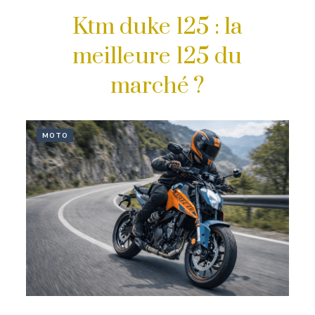
Ktm duke 125 : la
meilleure 125 du
marché ?
MOTO