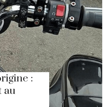
rigine :
t au