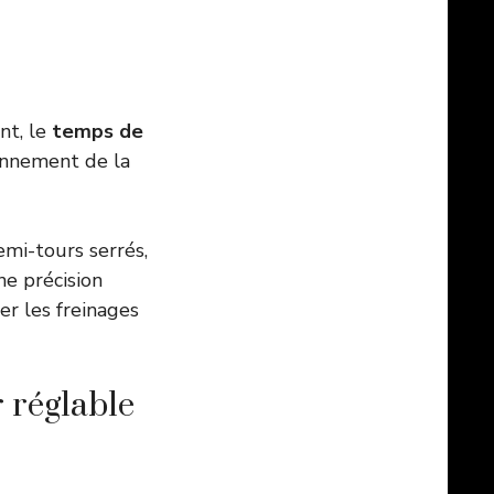
nt, le
temps de
onnement de la
emi-tours serrés,
ne précision
er les freinages
r réglable