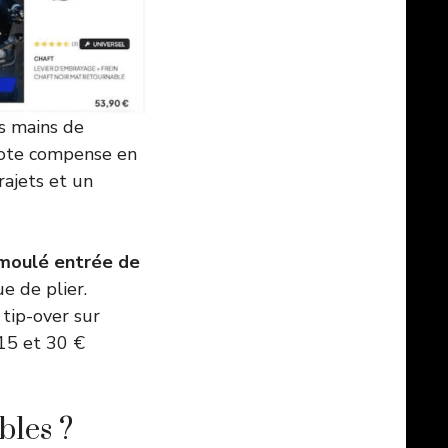
s mains de
ilote compense en
rajets et un
moulé entrée de
e de plier.
tip-over sur
15 et 30 €
bles ?