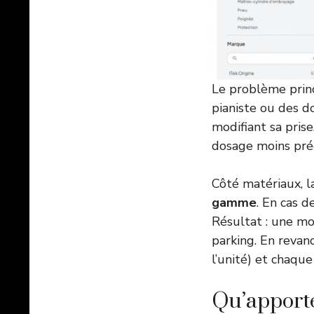
Le problème prin
pianiste ou des d
modifiant sa pris
dosage moins préc
Côté matériaux, la
gamme
. En cas d
Résultat : une mo
parking. En reva
l’unité) et chaque
Qu’apporte