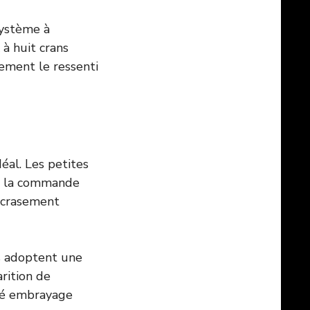
système à
 à huit crans
ement le ressenti
éal. Les petites
ur la commande
’écrasement
ts adoptent une
rition de
ôté embrayage