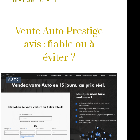
LIRE L'ARTICLE
Vente Auto Prestige
avis : fiable ou à
éviter ?
AUTO