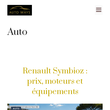
Aller
M
au
contenu
Auto
Renault Symbioz :
prix, moteurs et
équipements
AUTO