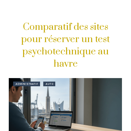
Comparatif des sites
pour réserver un test
psychotechnique au
havre
ADMINISTRATIF
AUTO