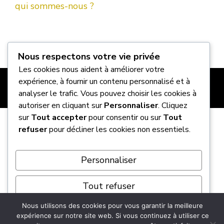
qui sommes-nous ?
Nous respectons votre vie privée
Les cookies nous aident à améliorer votre
expérience, à fournir un contenu personnalisé et à
analyser le trafic. Vous pouvez choisir les cookies à
autoriser en cliquant sur
Personnaliser
. Cliquez
sur
Tout accepter
pour consentir ou sur
Tout
refuser
pour décliner les cookies non essentiels.
Personnaliser
Auto-Ways, votre repère auto et 2-roues. Des
Tout refuser
conseils, des guides pratiques et des infos claires
pour des trajets plus simples, des véhicules à
Nous utilisons des cookies pour vous garantir la meilleure
Tout accepter
votre image et des démarches sans prise de tête.
expérience sur notre site web. Si vous continuez à utiliser ce