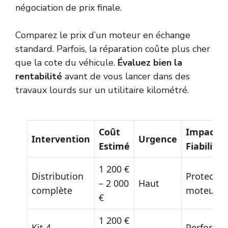
négociation de prix finale.
Comparez le prix d’un moteur en échange
standard. Parfois, la réparation coûte plus cher
que la cote du véhicule.
Évaluez bien la
rentabilité
avant de vous lancer dans des
travaux lourds sur un utilitaire kilométré.
Coût
Impact
Intervention
Urgence
Estimé
Fiabilité
1 200 €
Distribution
Protectio
– 2 000
Haut
complète
moteur
€
1 200 €
Kit 4
Performa