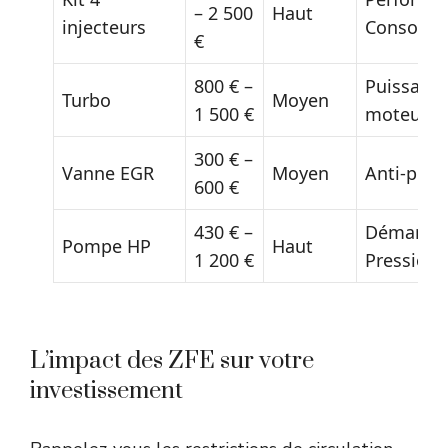
– 2 500
Haut
injecteurs
Consomm
€
800 € –
Puissanc
Turbo
Moyen
1 500 €
moteur
300 € –
Vanne EGR
Moyen
Anti-poll
600 €
430 € –
Démarrag
Pompe HP
Haut
1 200 €
Pression
L’impact des ZFE sur votre
investissement