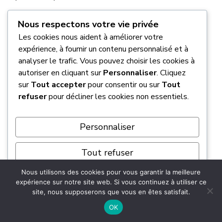
Adopter une conduite protectrice
Nous respectons votre vie privée
pour le volant moteur
Les cookies nous aident à améliorer votre
expérience, à fournir un contenu personnalisé et à
analyser le trafic. Vous pouvez choisir les cookies à
Évitez absolument de rouler en sous-régime
autoriser en cliquant sur
Personnaliser
. Cliquez
constant. Le volant moteur bi-masse subit
sur
Tout accepter
pour consentir ou sur
Tout
alors des
vibrations destructrices
. Ne
refuser
pour décliner les cookies non essentiels.
sollicitez pas le couple trop bas en charge.
Personnaliser
Privilégiez des passages de rapports fluides et
progressifs. Cela
préserve l’embrayage ainsi
Tout refuser
que toute la transmission
. Vous limiterez ainsi
Nous utilisons des cookies pour vous garantir la meilleure
les chocs mécaniques sur les composants du
Tout accepter
expérience sur notre site web. Si vous continuez à utiliser ce
châssis.
site, nous supposerons que vous en êtes satisfait.
Propulsé par
OK
C’est une
gestion de la mécanique fine
, un