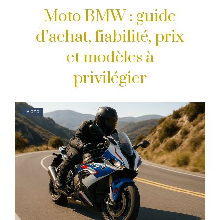
Moto BMW : guide
d’achat, fiabilité, prix
et modèles à
privilégier
MOTO