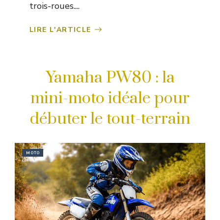
trois-roues....
LIRE L'ARTICLE
Yamaha PW80 : la
mini-moto idéale pour
débuter le tout-terrain
MOTO