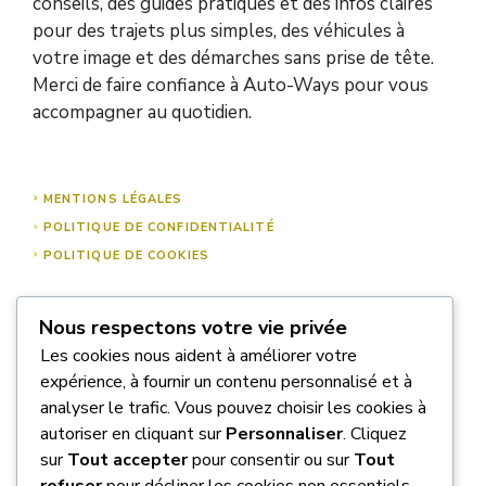
conseils, des guides pratiques et des infos claires
pour des trajets plus simples, des véhicules à
votre image et des démarches sans prise de tête.
Merci de faire confiance à Auto-Ways pour vous
accompagner au quotidien.
MENTIONS LÉGALES
POLITIQUE DE CONFIDENTIALITÉ
POLITIQUE DE COOKIES
Nous respectons votre vie privée
À PROPOS DE NOUS
Les cookies nous aident à améliorer votre
NOUS CONTACTER
expérience, à fournir un contenu personnalisé et à
analyser le trafic. Vous pouvez choisir les cookies à
autoriser en cliquant sur
Personnaliser
. Cliquez
sur
Tout accepter
pour consentir ou sur
Tout
refuser
pour décliner les cookies non essentiels.