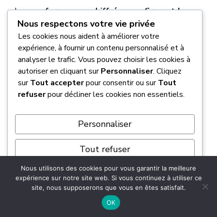
Les
performances chiffrées confirment le
Nous respectons votre vie privée
positionnement radical
de la machine :
Les cookies nous aident à améliorer votre
l’accélération de 0 à 200 km/h est exécutée en
expérience, à fournir un contenu personnalisé et à
seulement 7,2 secondes, une valeur qui la
analyser le trafic. Vous pouvez choisir les cookies à
place directement face aux superbike
autoriser en cliquant sur
Personnaliser
. Cliquez
carénées. En termes de vitesse de pointe, la M
sur
Tout accepter
pour consentir ou sur
Tout
1000 R atteint 280 km/h (174 mph) sur circuit.
refuser
pour décliner les cookies non essentiels.
Cette stabilité à très haute vitesse est
sécurisée par les ailettes M, qui génèrent une
Personnaliser
charge aérodynamique indispensable pour
plaquer le train avant au sol.
Tout refuser
Quel budget prévoir pour
Nous utilisons des cookies pour vous garantir la meilleure
Tout accepter
expérience sur notre site web. Si vous continuez à utiliser ce
l’acquisition d’une M 1000 R et
site, nous supposerons que vous en êtes satisfait.
quelles sont les offres de
Propulsé par
OK
financement ?