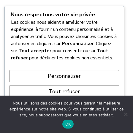
Plutôt formule au tiers ou tous
Nous respectons votre vie privée
risques : comment faire le bon choix
Les cookies nous aident à améliorer votre
expérience, à fournir un contenu personnalisé et à
pour mon portefeuille ?
analyser le trafic. Vous pouvez choisir les cookies à
autoriser en cliquant sur
Personnaliser
. Cliquez
Le choix dépend surtout de la valeur de votre
sur
Tout accepter
pour consentir ou sur
Tout
machine et de votre budget. L’
assurance au
refuser
pour décliner les cookies non essentiels.
tiers est la moins chère
car elle ne couvre
que la Responsabilité Civile obligatoire. C’est
Personnaliser
l’idéal pour une moto d’occasion de faible
valeur. À l’inverse, le tous risques est plus
Tout refuser
coûteux mais vous protège efficacement,
même si vous êtes responsable d’une chute, ce
Nous utilisons des cookies pour vous garantir la meilleure
Tout accepter
expérience sur notre site web. Si vous continuez à utiliser ce
qui est indispensable pour une moto neuve ou
site, nous supposerons que vous en êtes satisfait.
haut de gamme.
Propulsé par
OK