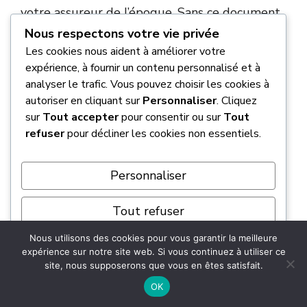
votre assureur de l’époque. Sans ce document
officiel ou sans l’ancienneté de permis requise,
Nous respectons votre vie privée
la formation de 7 heures demeure une étape
Les cookies nous aident à améliorer votre
obligatoire
pour circuler en toute légalité sur
expérience, à fournir un contenu personnalisé et à
analyser le trafic. Vous pouvez choisir les cookies à
le territoire français.
autoriser en cliquant sur
Personnaliser
. Cliquez
sur
Tout accepter
pour consentir ou sur
Tout
Quel est le prix moyen pour passer la
refuser
pour décliner les cookies non essentiels.
formation scooter 125 ?
Personnaliser
Le
coût de la formation de 7 heures est
généralement compris entre 229 € et 300 €
,
Tout refuser
selon les établissements et les régions. Ce
tarif englobe les modules théoriques et
Nous utilisons des cookies pour vous garantir la meilleure
Tout accepter
expérience sur notre site web. Si vous continuez à utiliser ce
pratiques. Si vous n’avez pas de permis B et
site, nous supposerons que vous en êtes satisfait.
que vous devez passer le permis A1 complet,
Propulsé par
OK
prévoyez un budget plus conséquent,