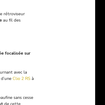
le rétroviseur
e
au fil des
ée focalisée sur
urnant avec la
l d’une
Clio 2 RS
à
aufine sans cesse
ot
de cette