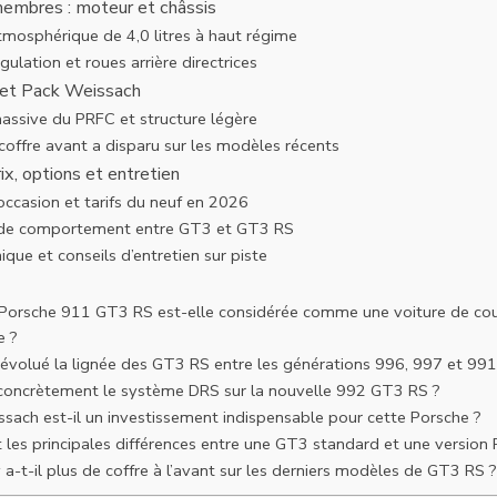
membres : moteur et châssis
atmosphérique de 4,0 litres à haut régime
gulation et roues arrière directrices
 et Pack Weissach
massive du PRFC et structure légère
coffre avant a disparu sur les modèles récents
rix, options et entretien
occasion et tarifs du neuf en 2026
 de comportement entre GT3 et GT3 RS
ique et conseils d’entretien sur piste
 Porsche 911 GT3 RS est-elle considérée comme une voiture de c
e ?
volué la lignée des GT3 RS entre les générations 996, 997 et 991
 concrètement le système DRS sur la nouvelle 992 GT3 RS ?
sach est-il un investissement indispensable pour cette Porsche ?
 les principales différences entre une GT3 standard et une version 
 a-t-il plus de coffre à l’avant sur les derniers modèles de GT3 RS ?