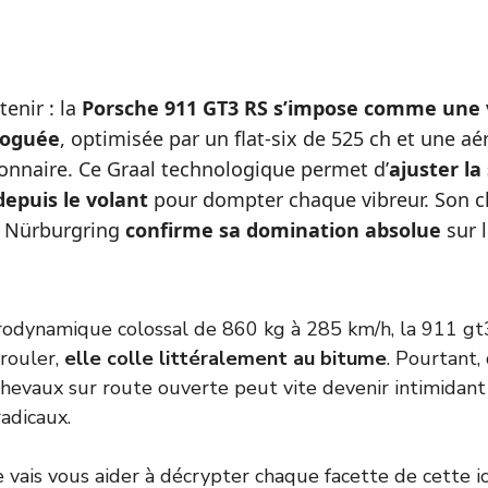
tenir : la
Porsche 911 GT3 RS s’impose comme une 
loguée
, optimisée par un flat-six de 525 ch et une 
ionnaire. Ce Graal technologique permet d’
ajuster la
epuis le volant
pour dompter chaque vibreur. Son c
e Nürburgring
confirme sa domination absolue
sur 
odynamique colossal de 860 kg à 285 km/h, la 911 gt3
rouler,
elle colle littéralement au bitume
. Pourtant,
evaux sur route ouverte peut vite devenir intimidant
radicaux.
je vais vous aider à décrypter chaque facette de cette ic