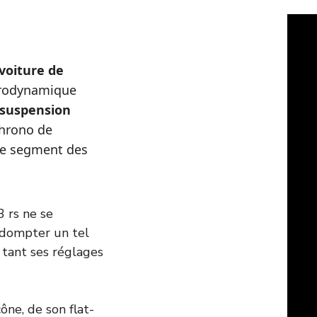
voiture de
aérodynamique
 suspension
hrono de
le segment des
 rs ne se
 dompter un tel
 tant ses réglages
ône, de son flat-