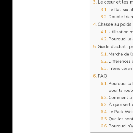
Le cœur et les 
Le flat-six 
Double trian
Chasse au poids
Utilisation 
Pourquoi le 
Guide d’achat : p
Marché de l’
Différences
Freins céram
FAQ
Pourquoi la
pour la rout
Comment a é
À quoi sert
Le Pack Weis
Quelles sont
Pourquoi n’y