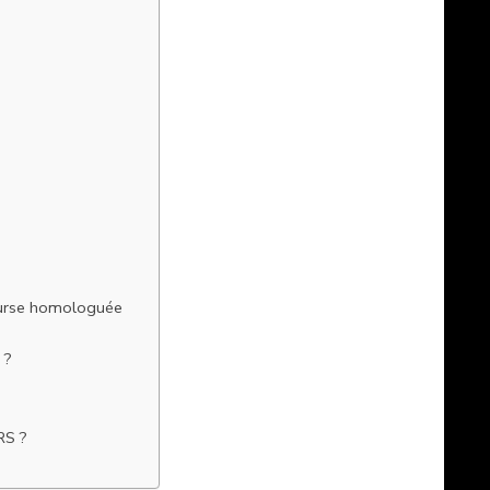
ourse homologuée
 ?
RS ?