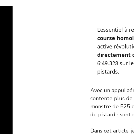
L’essentiel à re
course homo
active révolut
directement d
6:49.328 sur l
pistards.
Avec un appui aér
contente plus de 
monstre de 525 ch
de pistarde sont 
Dans cet article, 