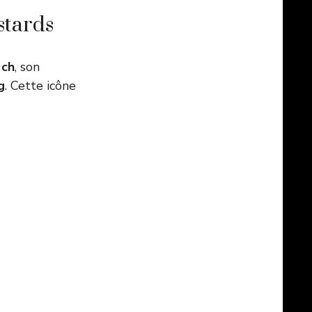
stards
 ch
, son
g
. Cette icône