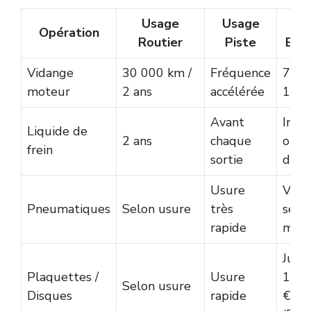
Usage
Usage
Co
Opération
Routier
Piste
Est
Vidange
30 000 km /
Fréquence
750 
moteur
2 ans
accélérée
1 20
Avant
Inclu
Liquide de
2 ans
chaque
ou s
frein
sortie
devi
Usure
Vari
Pneumatiques
Selon usure
très
selo
rapide
mon
Jusq
Plaquettes /
Usure
15 0
Selon usure
Disques
rapide
€