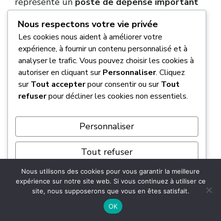
représente un
poste de dépense important
qu’il ne faut pas négliger lors de l’achat. Pour
Nous respectons votre vie privée
une Porsche 911 équipée d’une boîte
Les cookies nous aident à améliorer votre
manuelle, le changement de l’embrayage
expérience, à fournir un contenu personnalisé et à
coûte environ 1 800 € à 2 000 € chez un
analyser le trafic. Vous pouvez choisir les cookies à
spécialiste indépendant. Concernant les
autoriser en cliquant sur
Personnaliser
. Cliquez
pneumatiques, un train complet de quatre
sur
Tout accepter
pour consentir ou sur
Tout
pneus homologués (marquage N) représente
refuser
pour décliner les cookies non essentiels.
un budget d’environ 1 600 € (selon dimensions
et modèle, exemple sur 997 Turbo). Enfin,
Personnaliser
pour les freins acier classiques, comptez
environ 1 200 € pour la réfection du train
Tout refuser
avant (disques et plaquettes).
Nous utilisons des cookies pour vous garantir la meilleure
Tout accepter
expérience sur notre site web. Si vous continuez à utiliser ce
Quels sont les entretiens majeurs à
site, nous supposerons que vous en êtes satisfait.
Propulsé par
anticiper selon le kilométrage de la
OK
911 ?