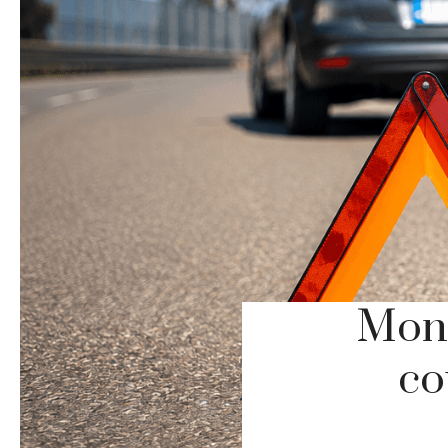
Mond
co