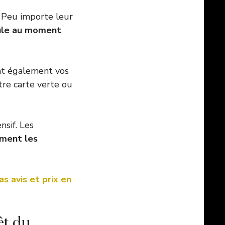
. Peu importe leur
cule au moment
ent également vos
re carte verte ou
nsif. Les
ement les
s avis et prix en
êt du