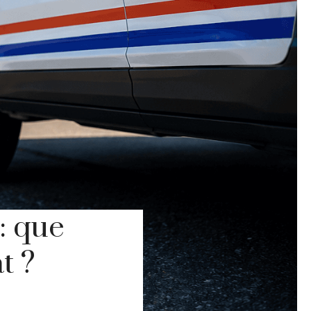
: que
t ?