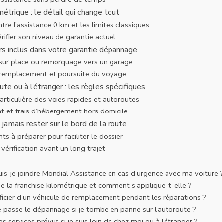
métrique : le détail qui change tout
ntre l’assistance 0 km et les limites classiques
fier son niveau de garantie actuel
rs inclus dans votre garantie dépannage
ur place ou remorquage vers un garage
 remplacement et poursuite du voyage
te ou à l’étranger : les règles spécifiques
articulière des voies rapides et autoroutes
t et frais d’hébergement hors domicile
 jamais rester sur le bord de la route
s à préparer pour faciliter le dossier
 vérification avant un long trajet
s-je joindre Mondial Assistance en cas d’urgence avec ma voiture 
e la franchise kilométrique et comment s’applique-t-elle ?
ficier d’un véhicule de remplacement pendant les réparations ?
passe le dépannage si je tombe en panne sur l’autoroute ?
s services prévus si je suis loin de chez moi ou à l’étranger ?