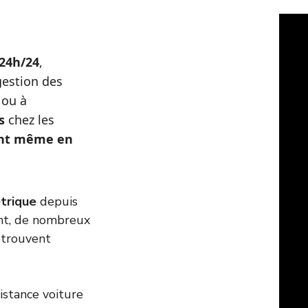
24h/24
,
gestion des
 ou à
s
chez les
ent même en
étrique
depuis
nt, de nombreux
etrouvent
istance voiture