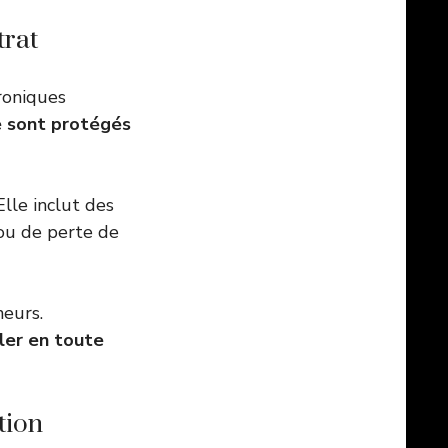
trat
roniques
e sont protégés
Elle inclut des
 ou de perte de
neurs.
ler en toute
tion