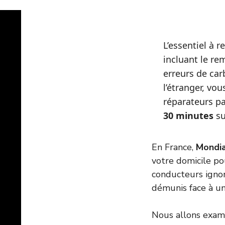
L’essentiel à r
incluant le re
erreurs de car
l’étranger, vou
réparateurs p
30 minutes
su
En France,
Mondia
votre domicile p
conducteurs ignor
démunis face à u
Nous allons exami