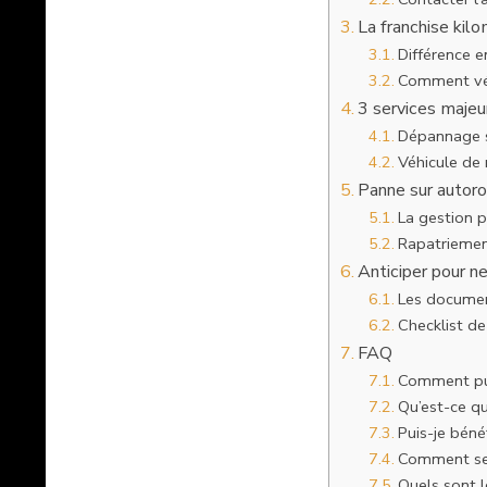
La franchise kilo
Différence e
Comment véri
3 services majeu
Dépannage s
Véhicule de
Panne sur autorou
La gestion p
Rapatriemen
Anticiper pour ne
Les document
Checklist de
FAQ
Comment pui
Qu’est-ce qu
Puis-je béné
Comment se 
Quels sont le