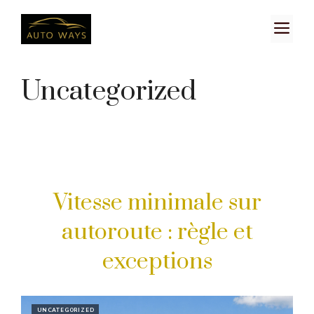
Aller
M
au
contenu
Uncategorized
Vitesse minimale sur
autoroute : règle et
exceptions
UNCATEGORIZED