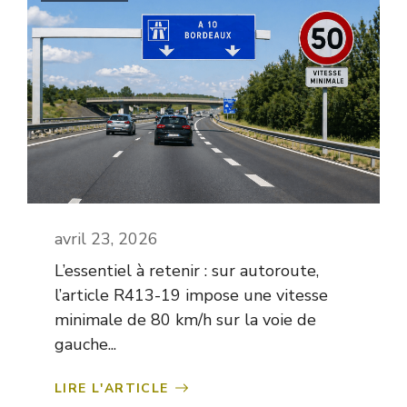
avril 23, 2026
L’essentiel à retenir : sur autoroute,
l’article R413-19 impose une vitesse
minimale de 80 km/h sur la voie de
gauche...
LIRE L'ARTICLE