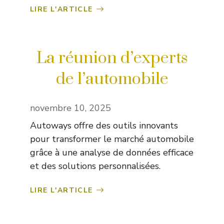
LIRE L'ARTICLE
La réunion d’experts
de l’automobile
novembre 10, 2025
Autoways offre des outils innovants
pour transformer le marché automobile
grâce à une analyse de données efficace
et des solutions personnalisées.
LIRE L'ARTICLE