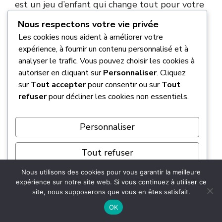
est un jeu d’enfant qui change tout pour votre
sécurité et votre consommation
. 🛡️
Nous respectons votre vie privée
Les cookies nous aident à améliorer votre
Prenez ces quelques minutes chaque mois
expérience, à fournir un contenu personnalisé et à
pour
vérifier vos pneus à froid
.
Votre petite
analyser le trafic. Vous pouvez choisir les cookies à
citadine (et votre portefeuille)
vous
autoriser en cliquant sur
Personnaliser
. Cliquez
remercieront sur la durée ! 🚗
sur
Tout accepter
pour consentir ou sur
Tout
refuser
pour décliner les cookies non essentiels.
Personnaliser
FAQ
Tout refuser
Quelle est la pression de pneu
Nous utilisons des cookies pour vous garantir la meilleure
Tout accepter
recommandée pour une Fiat 500 ?
expérience sur notre site web. Si vous continuez à utiliser ce
site, nous supposerons que vous en êtes satisfait.
Propulsé par
OK
En règle générale, pour une utilisation