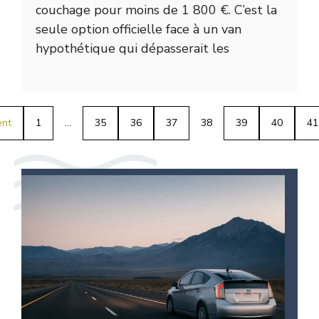
couchage pour moins de 1 800 €. C’est la
seule option officielle face à un van
hypothétique qui dépasserait les
ent
1
…
35
36
37
38
39
40
41