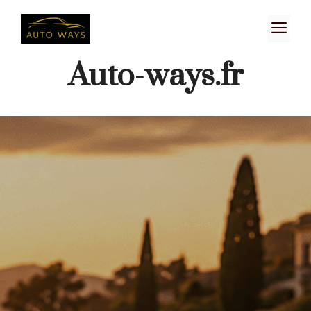
Aller
M
au
contenu
Auto-ways.fr