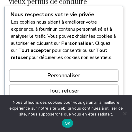
vieux permis de conduire
maintenant ?
Nous respectons votre vie privée
Les cookies nous aident à améliorer votre
Non, il n’y a
aucune obligation de le changer
,
expérience, à fournir un contenu personnalisé et à
sauf si votre permis est détérioré, perdu ou
analyser le trafic. Vous pouvez choisir les cookies à
autoriser en cliquant sur
Personnaliser
. Cliquez
volé. L’échange est un choix personnel si vous
sur
Tout accepter
pour consentir ou sur
Tout
souhaitez passer au format carte de crédit
refuser
pour décliner les cookies non essentiels.
plus pratique.
L’administration ne vous forcera pas la main
Personnaliser
avant 2033. Vous pouvez donc décider de
Tout refuser
conserver votre papier rose encore quelques
années
si vous y êtes attaché.
Nous utilisons des cookies pour vous garantir la meilleure
Tout accepter
expérience sur notre site web. Si vous continuez à utiliser ce
Pourquoi est-il intéressant de garder
site, nous supposerons que vous en êtes satisfait.
Propulsé par
son permis rose ?
OK