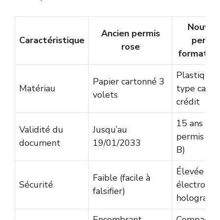
Nouvea
Ancien permis
Caractéristique
permis
rose
format ca
Plastique
Papier cartonné 3
Matériau
type carte
volets
crédit
15 ans (po
Validité du
Jusqu’au
permis A e
document
19/01/2033
B)
Élevée (pu
Faible (facile à
Sécurité
électroniq
falsifier)
hologram
Encombrant,
Compact,