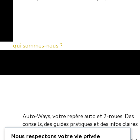
qui sommes-nous ?
Auto-Ways, votre repère auto et 2-roues. Des
conseils, des guides pratiques et des infos claires
pour des trajets plus simples, des véhicules à
Nous respectons votre vie privée
votre image et des démarches sans prise de tête.