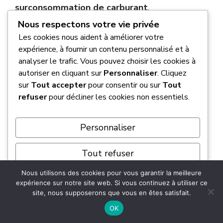
surconsommation de carburant
.
Nous respectons votre vie privée
Une pression incorrecte, qu’elle soit trop haute
Les cookies nous aident à améliorer votre
ou trop basse, cause une
usure anormale
. Vos
expérience, à fournir un contenu personnalisé et à
pneus dureront bien moins longtemps. Au prix
analyser le trafic. Vous pouvez choisir les cookies à
autoriser en cliquant sur
Personnaliser
. Cliquez
des pneumatiques aujourd’hui, y prêter
sur
Tout accepter
pour consentir ou sur
Tout
attention est une économie facile à réaliser.
refuser
pour décliner les cookies non essentiels.
Prendre soin de la pression des pneus de votre
Personnaliser
3008 n’est pas qu’un détail technique, c’est
une
garantie de sécurité
. Pensez à
vérifier
Tout refuser
vos gommes à froid
chaque mois et avant les
grands départs. Ce petit réflexe protège votre
Nous utilisons des cookies pour vous garantir la meilleure
Tout accepter
portefeuille et
assure une tenue de route
expérience sur notre site web. Si vous continuez à utiliser ce
site, nous supposerons que vous en êtes satisfait.
impeccable
, quelle que soit votre
Propulsé par
motorisation.
OK