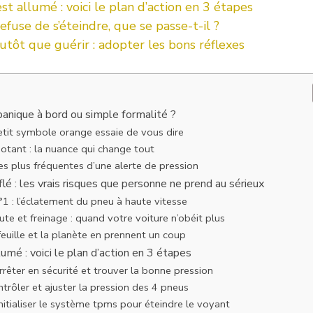
st allumé : voici le plan d’action en 3 étapes
efuse de s’éteindre, que se passe-t-il ?
utôt que guérir : adopter les bons réflexes
panique à bord ou simple formalité ?
etit symbole orange essaie de vous dire
notant : la nuance qui change tout
es plus fréquentes d’une alerte de pression
lé : les vrais risques que personne ne prend au sérieux
1 : l’éclatement du pneu à haute vitesse
te et freinage : quand votre voiture n’obéit plus
euille et la planète en prennent un coup
umé : voici le plan d’action en 3 étapes
arrêter en sécurité et trouver la bonne pression
ntrôler et ajuster la pression des 4 pneus
initialiser le système tpms pour éteindre le voyant