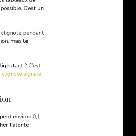
nos tableaux de
 possible. C’est un
t clignote pendant
sion, mais
le
lignotant ? C’est
 clignote signale
sion
 perd environ 0,1
her l’alerte