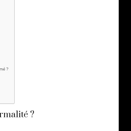
umé ?
rmalité ?