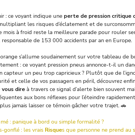
nir : ce voyant indique une
perte de pression critique 
 multipliant les risques d’éclatement et de surconsomm
e mois à froid reste la meilleure parade pour rouler se
 responsable de 153 000 accidents par an en Europe.
 orange s’allume soudainement sur votre tableau de b
atement : ce voyant pression pneus annonce-t-il un dang
n capteur un peu trop capricieux ? Plutôt que de l’ign
rité et celle de vos passagers en péril, découvrez enfi
 vous dire
à travers ce signal d’alerte bien souvent ma
réquentes aux bons réflexes pour l’éteindre rapidement,
lus jamais laisser ce témoin gâcher votre trajet. 🚗
umé : panique à bord ou simple formalité ?
-gonflé : les vrais
Risque
s que personne ne prend au 