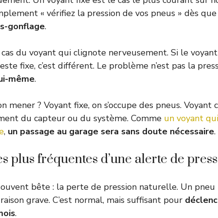
idement. Un voyant fixe est le cas le plus courant sur 
simplement « vérifiez la pression de vos pneus » dès que
s-gonflage
.
 cas du voyant qui clignote nerveusement. Si le voyan
ste fixe, c’est différent. Le problème n’est pas la pres
ui-même
.
on mener ? Voyant fixe, on s’occupe des pneus. Voyant c
ement du capteur ou du système. Comme
un voyant qui
e
,
un passage au garage sera sans doute nécessaire
.
es plus fréquentes d’une alerte de pres
souvent bête : la perte de pression naturelle. Un pneu
raison grave. C’est normal, mais suffisant pour
déclenc
mois
.