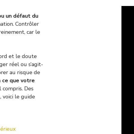
ou un défaut du
ation. Contrôler
reinement, car le
ord et le doute
er réel ou s’agit-
orer au risque de
n
ce que votre
l compris. Des
 voici le guide
sérieux