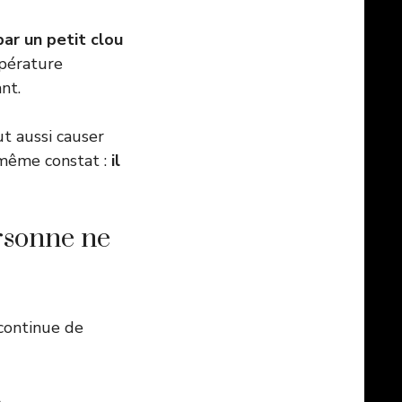
ar un petit clou
pérature
nt.
t aussi causer
 même constat :
il
ersonne ne
 continue de