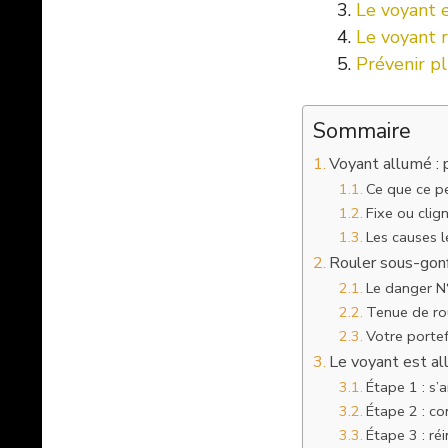
Le voyant e
Le voyant r
Prévenir pl
Sommaire
Voyant allumé : 
Ce que ce p
Fixe ou clig
Les causes l
Rouler sous-gonf
Le danger N°
Tenue de rou
Votre portef
Le voyant est all
Étape 1 : s’
Étape 2 : co
Étape 3 : ré