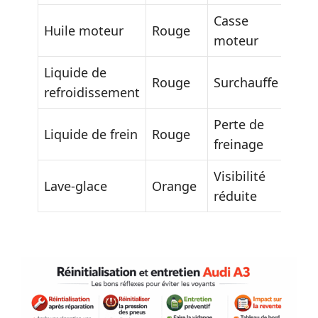
Casse
Huile moteur
Rouge
Arrê
moteur
Liquide de
Rouge
Surchauffe
Arrê
refroidissement
Perte de
Liquide de frein
Rouge
Arrê
freinage
Visibilité
Lave-glace
Orange
Appo
réduite