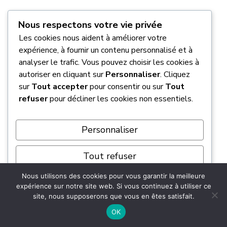
Après avoir ajusté la pression à froid, vous
Nous respectons votre vie privée
devez impérativement
réinitialiser le système
Les cookies nous aident à améliorer votre
via le menu « Entretien et contrôle »
pour
expérience, à fournir un contenu personnalisé et à
que le témoin s’éteigne. Si le voyant revient
analyser le trafic. Vous pouvez choisir les cookies à
rapidement, faites vérifier l’état de vos
autoriser en cliquant sur
Personnaliser
. Cliquez
sur
Tout accepter
pour consentir ou sur
Tout
pneumatiques.
refuser
pour décliner les cookies non essentiels.
Est-il possible de rouler avec le
Personnaliser
voyant moteur orange activé ?
Tout refuser
Le voyant moteur orange signale une anomalie
électronique ou un problème de pollution.
Nous utilisons des cookies pour vous garantir la meilleure
Tout accepter
expérience sur notre site web. Si vous continuez à utiliser ce
Contrairement au rouge,
il ne demande pas un
site, nous supposerons que vous en êtes satisfait.
arrêt instantané
, mais une vigilance accrue.
Propulsé par
OK
Vous pouvez généralement rouler jusqu’au