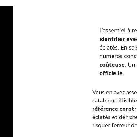
L’essentiel à r
identifier av
éclatés. En sa
numéros const
coûteuse
. Un 
officielle
.
Vous en avez ass
catalogue illisib
référence constr
éclatés et dénich
risquer l’erreur 