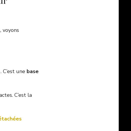
ur
, voyons
). C’est une
base
ctes. C’est la
détachées