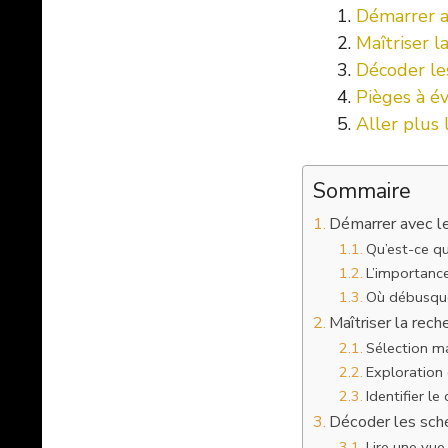
Démarrer a
Maîtriser l
Décoder les
Pièges à év
Aller plus 
Sommaire
Démarrer avec l
Qu’est-ce q
L’importanc
Où débusquer
Maîtriser la rech
Sélection ma
Exploration
Identifier l
Décoder les sché
Lire une vu