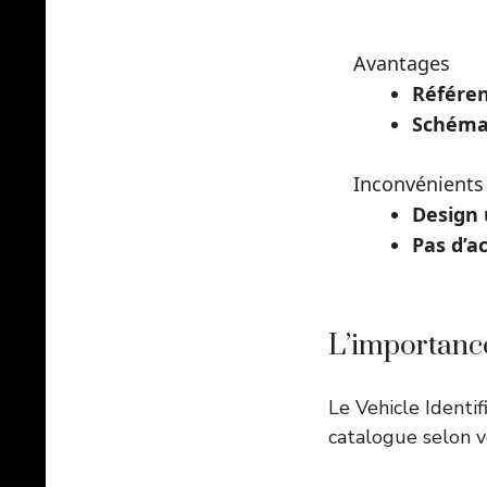
Avantages
Référen
Schémas
Inconvénients
Design 
Pas d’a
L’importanc
Le Vehicle Identi
catalogue selon v