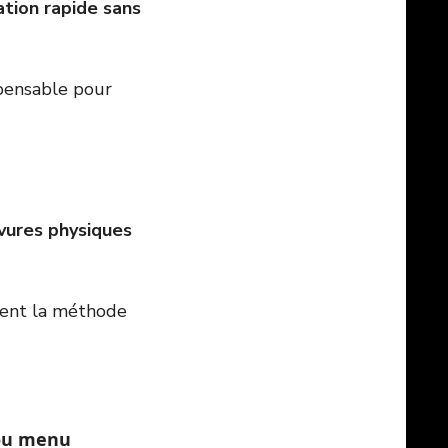
cation rapide sans
spensable pour
vures physiques
uvent la méthode
 ou menu