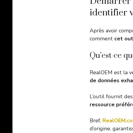
Démarrer 
identifier v
Après avoir compr
comment
cet out
Qu’est-ce q
RealOEM est la ve
de données exha
L’outil fournit de
ressource préfér
Bref,
RealOEM.com
d’origine, garant