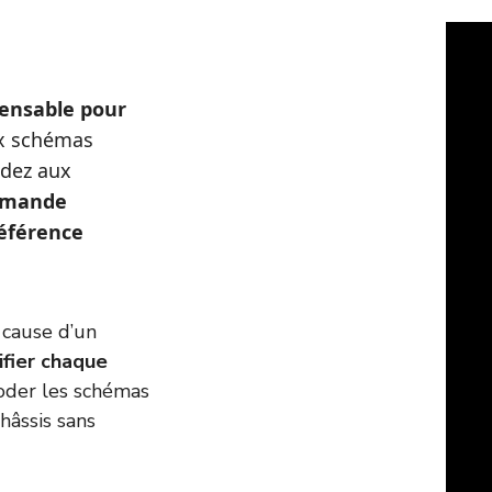
ensable pour
x schémas
édez aux
ommande
référence
cause d’un
ifier chaque
oder les schémas
hâssis sans