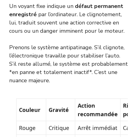
Un voyant fixe indique un
défaut permanent
enregistré
par l’ordinateur. Le clignotement,
lui, traduit souvent une action corrective en
cours ou un danger imminent pour le moteur.
Prenons le système antipatinage. S’il clignote,
l’électronique travaille pour stabiliser l’auto.
S’il reste allumé, le système est probablement
*en panne et totalement inactif*. C’est une
nuance majeure.
Action
Risq
Couleur
Gravité
recommandée
poten
Rouge
Critique
Arrêt immédiat
Cass