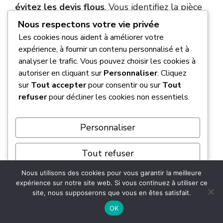
évitez les devis flous
. Vous identifiez la pièce
défaillante avant même le rendez-vous
Nous respectons votre vie privée
mécanique.
Les cookies nous aident à améliorer votre
expérience, à fournir un contenu personnalisé et à
Attention toutefois à la batterie faible. Une
analyser le trafic. Vous pouvez choisir les cookies à
autoriser en cliquant sur
Personnaliser
. Cliquez
tension insuffisante génère souvent des
sur
Tout accepter
pour consentir ou sur
Tout
cascades de faux codes erreurs
. Vérifiez sa
refuser
pour décliner les cookies non essentiels.
santé avant de remplacer un capteur
électronique onéreux.
Personnaliser
Voici les
fonctions clés
:
Tout refuser
Lecture des codes erreurs
Nous utilisons des cookies pour vous garantir la meilleure
Tout accepter
Effacement des voyants
expérience sur notre site web. Si vous continuez à utiliser ce
site, nous supposerons que vous en êtes satisfait.
Surveillance des paramètres
Propulsé par
Économie sur le diagnostic
OK