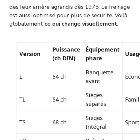
des feux arrière agrandis dès 1975. Le freinage
est aussi optimisé pour plus de sécurité. Voilà
globalement
ce qui change visuellement
.
Puissance
Équipement
Version
Usage
(ch DIN)
phare
Banquette
L
54 ch
Écon
avant
Sièges
TL
54 ch
Famil
séparés
Sièges
TS
68 ch
Sport
Intégral