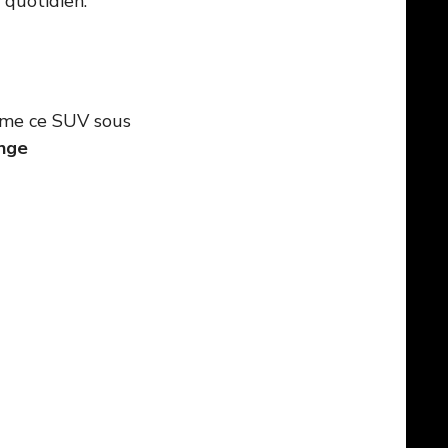
 quotidien.
nime ce SUV sous
ange