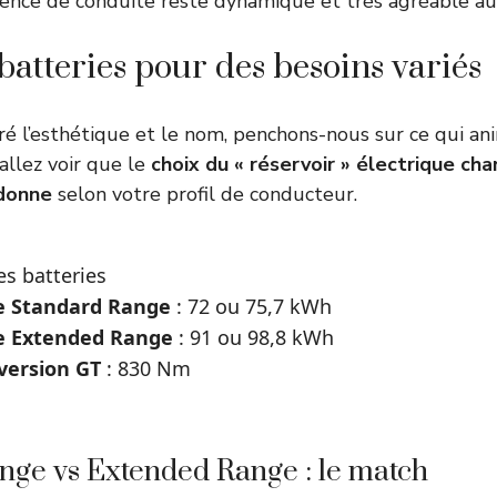
rience de conduite reste dynamique et très agréable au
batteries pour des besoins variés
ré l’esthétique et le nom, penchons-nous sur ce qui a
allez voir que le
choix du « réservoir » électrique ch
 donne
selon votre profil de conducteur.
es batteries
e Standard Range
: 72 ou 75,7 kWh
e Extended Range
: 91 ou 98,8 kWh
version GT
: 830 Nm
nge vs Extended Range : le match