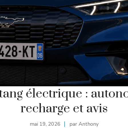
ang électrique : auton
recharge et avis
mai 19, 2026
par Anthony