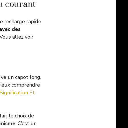
au courant
e recharge rapide
 avec des
Vous allez voir
uve un capot long,
 mieux comprendre
Signification Et
ait le choix de
namisme
. C’est un