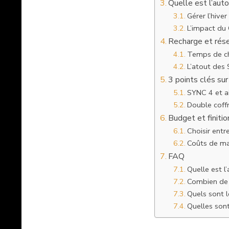
Quelle est l’aut
Gérer l’hiver
L’impact du 
Recharge et résea
Temps de ch
L’atout des
3 points clés su
SYNC 4 et ai
Double coff
Budget et finitio
Choisir ent
Coûts de ma
FAQ
Quelle est l
Combien de t
Quels sont l
Quelles sont