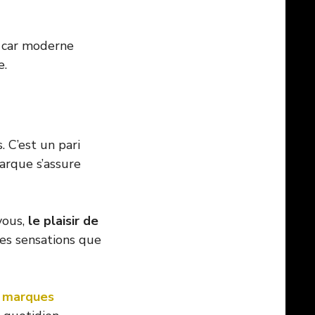
e car moderne
e.
 C’est un pari
arque s’assure
vous,
le plaisir de
des sensations que
s marques