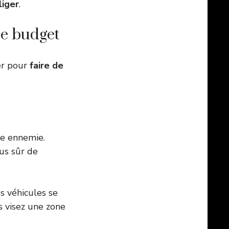
liger
.
tre budget
er pour
faire de
re ennemie.
us sûr de
es véhicules se
s visez une zone