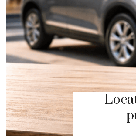
Locat
p