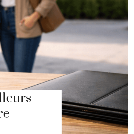
lleurs
re