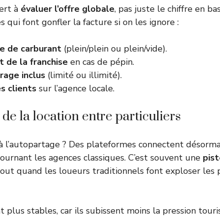
ert à
évaluer l’offre globale
, pas juste le chiffre en ba
s qui font gonfler la facture si on les ignore :
ue de carburant
(plein/plein ou plein/vide).
 de la franchise
en cas de pépin.
rage inclus
(limité ou illimité).
s clients
sur l’agence locale.
 de la location entre particuliers
 l’autopartage ? Des plateformes connectent désormai
ntournant les agences classiques. C’est souvent une
pist
tout quand les loueurs traditionnels font exploser les 
nt plus stables, car ils subissent moins la pression tou