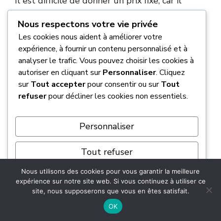
Il est difficile de donner un prix fixe, car il
dépend de plusieurs choses
: le modèle de la
Nous respectons votre vie privée
camionnette, la durée de la location (à la
Les cookies nous aident à améliorer votre
journée, au week-end…) et le magasin U que
expérience, à fournir un contenu personnalisé et à
vous choisissez. Les prix ne sont pas les mêmes
analyser le trafic. Vous pouvez choisir les cookies à
partout en France.
autoriser en cliquant sur
Personnaliser
. Cliquez
sur
Tout accepter
pour consentir ou sur
Tout
Généralement, le tarif inclut un forfait de 100
refuser
pour décliner les cookies non essentiels.
kilomètres. Pour avoir une idée précise, le plus
simple est de faire une simulation directement
Personnaliser
sur le site de U Location. Vous y verrez
le prix
final pour votre besoin spécifique
. Simple,
Tout refuser
n’est-ce pas ?
Nous utilisons des cookies pour vous garantir la meilleure
Tout accepter
expérience sur notre site web. Si vous continuez à utiliser ce
Quel est le prix d’une location d’un
site, nous supposerons que vous en êtes satisfait.
utilitaire chez Leclerc ?
Propulsé par
OK