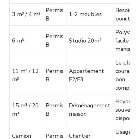
Permis
Besoins
3 m³ / 4 m³
1-2 meubles
B
ponctuel
Polyvalen
Permis
6 m³
Studio 20m²
facile à
B
manœuvr
Le plus
11 m³ / 12
Permis
Appartement
courant,
m³
B
F2/F3
bon
comprom
Hayon
15 m³ / 20
Permis
Déménagement
souvent
m³
B
maison
disponib
Usage pr
Camion
Permis
Chantier,