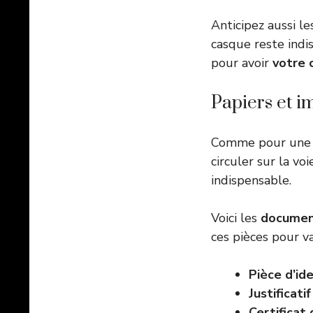
Anticipez aussi l
casque reste indis
pour avoir
votre 
Papiers et i
Comme pour une v
circuler sur la v
indispensable.
Voici les
document
ces pièces pour va
Pièce d’id
Justificati
Certificat