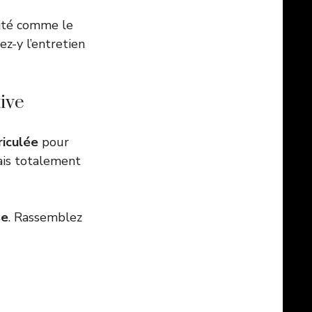
rité comme le
ez-y l’entretien
tive
riculée
pour
mais totalement
se
. Rassemblez