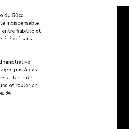
ue du 50cc
té indispensable.
entre fiabilité et
sérénité sans
dministrative
agne pas à pas
les critères de
ues et rouler en
. 🏍️