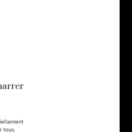
marrer
ciellement
r tous.