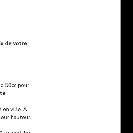
ix de votre
oto 50cc pour
ite
.
e en ville. À
leur hauteur.