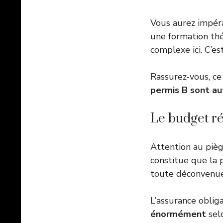
Vous aurez impéra
une formation thé
complexe ici. C’e
Rassurez-vous, ce
permis B sont a
Le budget rée
Attention au piège
constitue que la p
toute déconvenue 
L’assurance oblig
énormément
selo