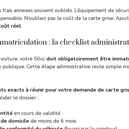
es frais annexes souvent oubliés. L’équipement de sécu
pensable. N’oubliez pas le coût de la carte grise. Ajout
coût réel
.
mmatriculation : la checklist administra
oiture, votre 50cc
doit obligatoirement être immat
oie publique. Cette étape administrative reste simple 
s exacts à réunir pour votre demande de carte gri
lider le dossier :
entité
en cours de validité
f de domicile
de moins de 6 mois
 de conformité du véhicule
(fourni par le vendeur)