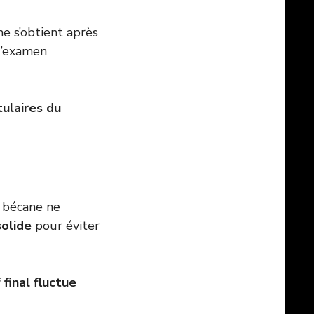
e s’obtient après
 d’examen
tulaires du
a bécane ne
olide
pour éviter
f final fluctue