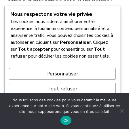
Nous respectons votre vie privée
C’est un point crucial pour ne pas se tromper,
Les cookies nous aident à améliorer votre
car si les carrosseries sont quasi identiques,
la
expérience, à fournir un contenu personnalisé et à
mécanique diffère totalement
. La véritable
analyser le trafic. Vous pouvez choisir les cookies à
AE86 est équipée du mythique moteur 4A-GE
autoriser en cliquant sur
Personnaliser
. Cliquez
de 1.6L à 16 soupapes, alors que l’AE85
sur
Tout accepter
pour consentir ou sur
Tout
embarque le bloc 3A-U de 1.5L, beaucoup
refuser
pour décliner les cookies non essentiels.
moins performant. Pour être certain de votre
acquisition, vous devez impérativement vérifier
Personnaliser
le code VIN sur la plaque constructeur. De
plus, l’AE85 possède des suspensions et un
Tout refuser
système de freinage simplifiés par rapport à sa
grande sœur sportive.
Nous utilisons des cookies pour vous garantir la meilleure
Tout accepter
expérience sur notre site web. Si vous continuez à utiliser ce
site, nous supposerons que vous en êtes satisfait.
Quelles sont les évolutions notables
Propulsé par
OK
entre les séries Zenki et Kouki ?