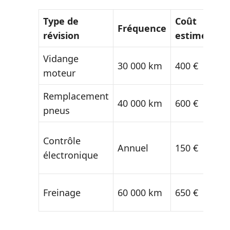
Type de
Coût
Poi
Fréquence
révision
estimé
vig
Vidange
Qua
30 000 km
400 €
moteur
l’h
Remplacement
Us
40 000 km
600 €
pneus
irr
Mis
Contrôle
Annuel
150 €
jou
électronique
log
Éta
Freinage
60 000 km
650 €
di