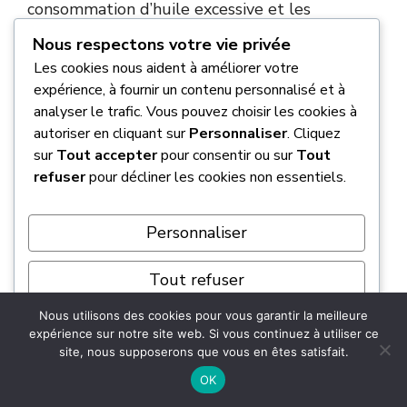
consommation d’huile excessive et les
défaillances du système de refroidissement,
Nous respectons votre vie privée
l’achat d’un modèle d’occasion équipé de ce
Les cookies nous aident à améliorer votre
bloc demande une
vigilance extrême et un
expérience, à fournir un contenu personnalisé et à
historique d’entretien limpide
pour éviter les
analyser le trafic. Vous pouvez choisir les cookies à
mauvaises surprises.
autoriser en cliquant sur
Personnaliser
. Cliquez
sur
Tout accepter
pour consentir ou sur
Tout
refuser
pour décliner les cookies non essentiels.
Quels sont les signaux qui indiquent
un problème de distribution sur ce
Personnaliser
bloc ?
Tout refuser
Le symptôme le plus caractéristique est un
claquement métallique très audible lors d’un
Nous utilisons des cookies pour vous garantir la meilleure
Tout accepter
expérience sur notre site web. Si vous continuez à utiliser ce
démarrage à froid, un bruit qui rappelle
site, nous supposerons que vous en êtes satisfait.
étrangement celui d’un moteur diesel. Ce son
Propulsé par
OK
trahit généralement un tendeur de chaîne