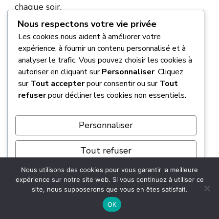
chaque soir.
Nous respectons votre vie privée
En usage urbain et semi-urbain, cette
Les cookies nous aident à améliorer votre
autonomie est souvent jugée très satisfaisante
expérience, à fournir un contenu personnalisé et à
par les propriétaires. Elle permet de
réduire
analyser le trafic. Vous pouvez choisir les cookies à
autoriser en cliquant sur
Personnaliser
. Cliquez
votre consommation de carburant à un
sur
Tout accepter
pour consentir ou sur
Tout
niveau presque insignifiant
pour vos
refuser
pour décliner les cookies non essentiels.
déplacements de tous les jours, tout en
profitant du silence de roulement propre à
Personnaliser
l’électrique. 🚗
Tout refuser
Le MG EHS est-il un SUV fiable pour
un achat à long terme ?
Nous utilisons des cookies pour vous garantir la meilleure
Tout accepter
expérience sur notre site web. Si vous continuez à utiliser ce
site, nous supposerons que vous en êtes satisfait.
La fiabilité globale est jugée bonne par une
Propulsé par
OK
grande partie de la communauté des