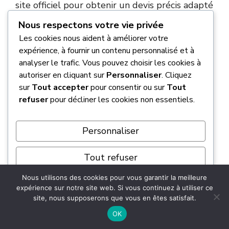
site officiel pour obtenir un devis précis adapté
à votre magasin local. 🚚
Nous respectons votre vie privée
Les cookies nous aident à améliorer votre
Quelles sont les conditions d’âge et
expérience, à fournir un contenu personnalisé et à
de permis pour conduire un utilitaire
analyser le trafic. Vous pouvez choisir les cookies à
autoriser en cliquant sur
Personnaliser
. Cliquez
?
sur
Tout accepter
pour consentir ou sur
Tout
refuser
pour décliner les cookies non essentiels.
Pour prendre le volant d’un camion de
location, vous devez impérativement être
Personnaliser
titulaire d’un
permis B valide
. En règle
générale, l’âge minimum requis est fixé à 21
Tout refuser
ans pour les petits gabarits, et peut s’élever à
23 ou 25 ans pour les véhicules plus
Nous utilisons des cookies pour vous garantir la meilleure
Tout accepter
expérience sur notre site web. Si vous continuez à utiliser ce
volumineux comme le 20 m3. Une ancienneté
site, nous supposerons que vous en êtes satisfait.
de permis de deux à trois ans est souvent
Propulsé par
OK
exigée par les assureurs partenaires afin de