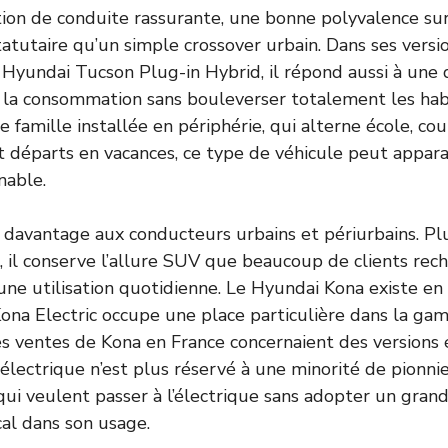
ition de conduite rassurante, une bonne polyvalence su
atutaire qu’un simple crossover urbain. Dans ses vers
Hyundai Tucson Plug-in Hybrid, il répond aussi à une
e la consommation sans bouleverser totalement les ha
 famille installée en périphérie, qui alterne école, cour
et départs en vacances, ce type de véhicule peut appa
nable.
le davantage aux conducteurs urbains et périurbains. Pl
r, il conserve l’allure SUV que beaucoup de clients rec
une utilisation quotidienne. Le Hyundai Kona existe en 
ona Electric occupe une place particulière dans la ga
s ventes de Kona en France concernaient des versions é
lectrique n’est plus réservé à une minorité de pionnier
ui veulent passer à l’électrique sans adopter un gran
al dans son usage.