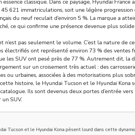
n essence classique. Dans ce paysage, Hyundai France 
: 45 621 immatriculations, soit une légère progression 
nçais du neuf reculait d’environ 5 %. La marque a attei
hé, ce qui confirme une présence devenue plus solide
nt n’est pas seulement le volume. C’est la nature de ce
es électrifiés ont représenté environ 73 % des ventes f
ue les SUV ont pesé près de 77 %. Autrement dit, la 
gement sur un croisement très actuel : des carrosseri
les ou urbaines, associées à des motorisations plus sob
 cette histoire, le Hyundai Tucson et le Hyundai Kona 
atalogue. Ils sont devenus deux portes d’entrée vers
r un SUV.
ndai Tucson et le Hyundai Kona pèsent lourd dans cette dynami