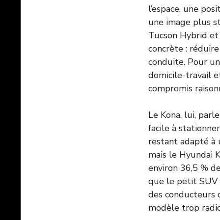
l’espace, une pos
une image plus st
Tucson Hybrid et 
concrète : réduir
conduite. Pour une
domicile-travail 
compromis raison
Le Kona, lui, par
facile à stationne
restant adapté à 
mais le Hyundai K
environ 36,5 % de
que le petit SUV é
des conducteurs q
modèle trop radic