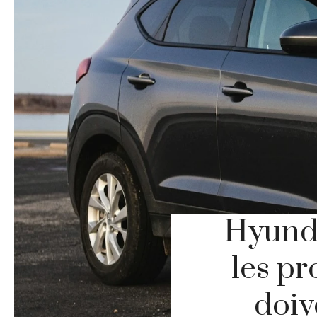
Hyunda
les pr
doiv