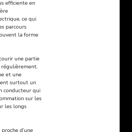
s efficiente en
gère
ctrique, ce qui
es parcours
 souvent la forme
courir une partie
é régulièrement.
ne et une
ient surtout un
un conducteur qui
nsommation sur les
r les longs
e proche d’une