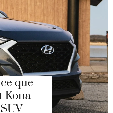
 ce que
et Kona
s SUV