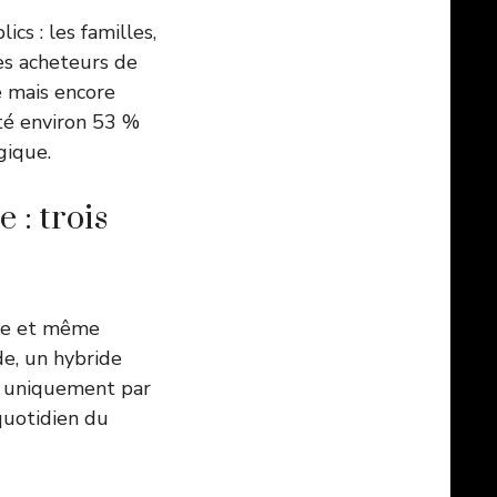
s : les familles,
les acheteurs de
e mais encore
té environ 53 %
gique.
 : trois
eule et même
de, un hybride
té uniquement par
quotidien du