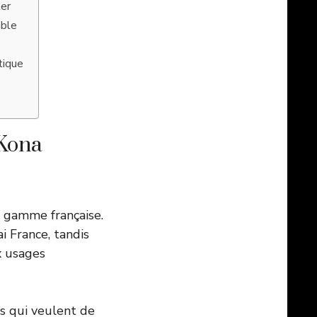
ler
able
e
tique
 Kona
a gamme française.
 France, tandis
x usages
es qui veulent de