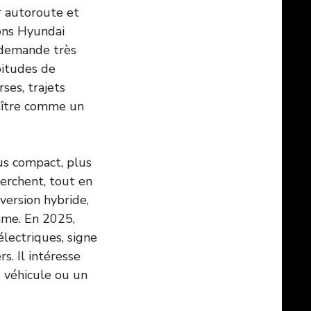
r autoroute et
ions Hyundai
 demande très
bitudes de
ses, trajets
raître comme un
us compact, plus
herchent, tout en
version hybride,
mme. En 2025,
lectriques, signe
s. Il intéresse
d véhicule ou un