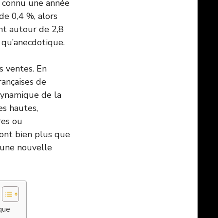
a connu une année
de 0,4 %, alors
nt autour de 2,8
 qu’anecdotique.
s ventes. En
rançaises de
dynamique de la
es hautes,
res ou
sont bien plus que
 une nouvelle
que