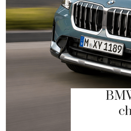
BMW 
ch