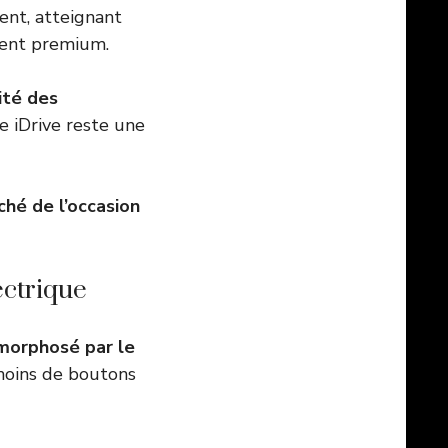
ent, atteignant
ment premium.
ité des
e iDrive reste une
hé de l’occasion
ectrique
amorphosé par le
 moins de boutons