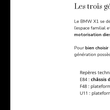
Les trois 
Le BMW X1 se décl
l’espace familial
motorisation die
Pour
bien choisi
génération possè
Repères techn
E84 :
châssis d
F48 : plateform
U11 : platefo