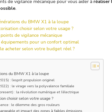
points de vigilance mécanique pour vous aider à
réaliser 
ossible
.
générations du BMW X1 à la loupe
risation choisir selon votre usage ?
t points de vigilance mécanique
et équipements pour un confort optimal
e acheter selon votre budget réel ?
ations du BMW X1 à la loupe
15) : l’esprit propulsion originel
22) : le virage vers la polyvalence familiale
esent) : la révolution numérique et l’électrique
ion choisir selon votre usage ?
sence : le dilemme des gros rouleurs
argeable et impact des zones à faibles émissions