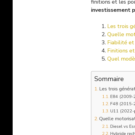
finitions et les 
investissement p
Les trois 
Quelle moto
Fiabilité e
Finitions 
Quel modèl
Sommaire
Les trois génér
E84 (2009-20
F48 (2015-20
U11 (2022-pr
Quelle motorisat
Diesel vs Es
Hybride rech