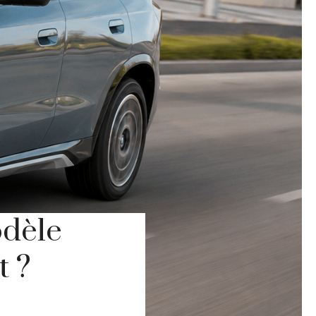
odèle
t ?