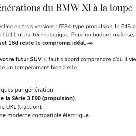
générations du BMW X1 à la loupe
ine en trois versions : l’E84 typé propulsion, le F48 pr
 et l’U11 ultra-technologique. Pour un budget maîtrisé,
sel 18d reste le compromis idéal
. 🚗
r votre futur SUV
, il faut d’abord comprendre d’où il vi
de un tempérament bien à elle.
iques par génération
e la Série 3 E90 (propulsion)
.
e UKL (traction).
rme moderne compatible électrique.