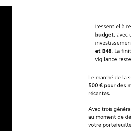
L’essentiel à r
budget
, avec
investissement
et B48
. La fin
vigilance rest
Le marché de la
500 € pour des 
récentes.
Avec trois générat
au moment de déf
votre portefeuille