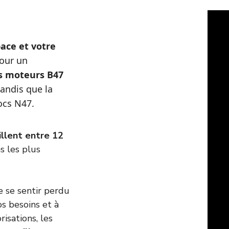
pace et votre
Pour un
es moteurs B47
tandis que la
ocs N47.
cillent entre 12
s les plus
de se sentir perdu
s besoins et à
risations, les