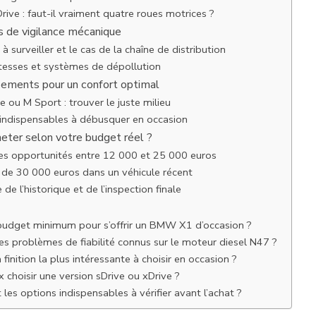
rive : faut-il vraiment quatre roues motrices ?
ts de vigilance mécanique
à surveiller et le cas de la chaîne de distribution
itesses et systèmes de dépollution
ipements pour un confort optimal
e ou M Sport : trouver le juste milieu
 indispensables à débusquer en occasion
eter selon votre budget réel ?
res opportunités entre 12 000 et 25 000 euros
s de 30 000 euros dans un véhicule récent
de l’historique et de l’inspection finale
 budget minimum pour s’offrir un BMW X1 d’occasion ?
es problèmes de fiabilité connus sur le moteur diesel N47 ?
 finition la plus intéressante à choisir en occasion ?
x choisir une version sDrive ou xDrive ?
 les options indispensables à vérifier avant l’achat ?