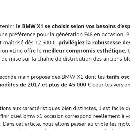
etenir :
le BMW X1 se choisit selon vos besoins d’es
 une préférence pour la génération F48 en occasion. 
 maîtrisé dès 12 500 €,
privilégiez la robustesse d
ition xLine offre le
meilleur compromis esthétique
, 
e de mise sur la chaîne de distribution des anciens bl
 seconde main propose des BMW X1 dont les
tarifs os
modèles de 2017 et plus de 45 000 €
pour les version
ions aux caractéristiques bien distinctes, il est facile 
inir quel bmw x1 occasion correspond réellement à vo
. Dans cet article, nous allons passer au crible les moto