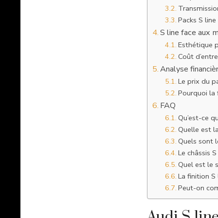
Transmission
Packs S line
S line face aux 
Esthétique 
Coût d’entre
Analyse financièr
Le prix du p
Pourquoi la f
FAQ
Qu’est-ce qu
Quelle est l
Quels sont l
Le châssis S
Quel est le s
La finition S
Peut-on comb
Audi S line