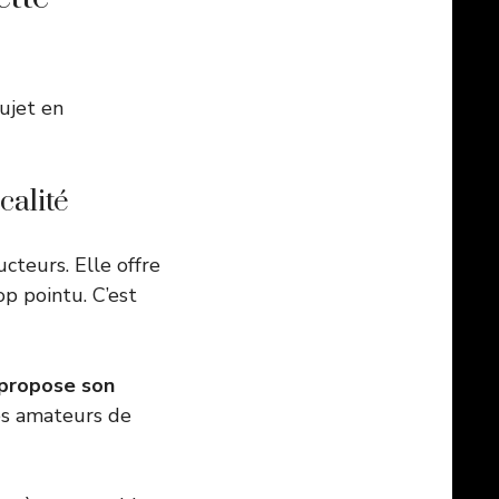
sujet en
calité
cteurs. Elle offre
op pointu. C’est
propose son
es amateurs de