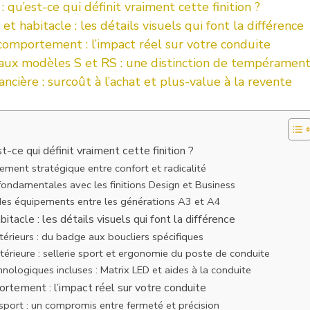
 : qu’est-ce qui définit vraiment cette finition ?
 et habitacle : les détails visuels qui font la différence
comportement : l’impact réel sur votre conduite
e aux modèles S et RS : une distinction de tempéramen
ancière : surcoût à l’achat et plus-value à la revente
st-ce qui définit vraiment cette finition ?
ement stratégique entre confort et radicalité
fondamentales avec les finitions Design et Business
 des équipements entre les générations A3 et A4
bitacle : les détails visuels qui font la différence
térieurs : du badge aux boucliers spécifiques
érieure : sellerie sport et ergonomie du poste de conduite
nologiques incluses : Matrix LED et aides à la conduite
rtement : l’impact réel sur votre conduite
sport : un compromis entre fermeté et précision