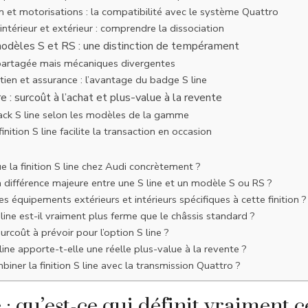
 et motorisations : la compatibilité avec le système Quattro
 intérieur et extérieur : comprendre la dissociation
modèles S et RS : une distinction de tempérament
partagée mais mécaniques divergentes
tien et assurance : l’avantage du badge S line
e : surcoût à l’achat et plus-value à la revente
ack S line selon les modèles de la gamme
inition S line facilite la transaction en occasion
e la finition S line chez Audi concrètement ?
a différence majeure entre une S line et un modèle S ou RS ?
es équipements extérieurs et intérieurs spécifiques à cette finition ?
 line est-il vraiment plus ferme que le châssis standard ?
urcoût à prévoir pour l’option S line ?
 line apporte-t-elle une réelle plus-value à la revente ?
iner la finition S line avec la transmission Quattro ?
 : qu’est-ce qui définit vraiment c