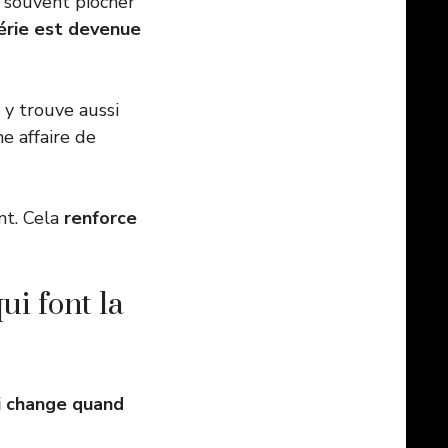
t souvent piocher
érie est devenue
n y trouve aussi
e affaire de
nt. Cela
renforce
qui font la
i change quand