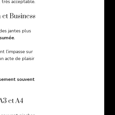
 très acceptable.
 et Business
 des jantes plus
assumée
.
ont l’impasse sur
n acte de plaisir
ssement souvent
A3 et A4