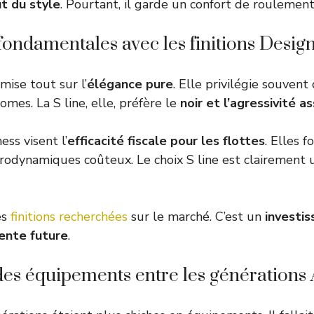
ut du style
. Pourtant, il garde un confort de roulement
fondamentales avec les finitions Design
 mise tout sur l’
élégance pure
. Elle privilégie souvent
omes. La S line, elle, préfère le
noir et l’agressivité 
ess visent l’
efficacité fiscale pour les flottes
. Elles f
rodynamiques coûteux. Le choix S line est clairement u
es
finitions recherchées
sur le marché. C’est un
investi
vente future
.
des équipements entre les générations 