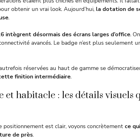
érations étaient plus chiches en équipements. Il fallai
our obtenir un vrai look. Aujourd’hui,
la dotation de s
use
.
 intègrent désormais des écrans larges d’office
. O
onnectivité avancés. Le badge n’est plus seulement un
 autrefois réservées au haut de gamme se démocratise
cette finition intermédiaire
.
 et habitacle : les détails visuels 
e positionnement est clair, voyons concrètement
ce qu
iture de près
.