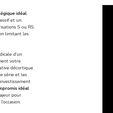
égique idéal
essif et un
sations S ou RS.
en limitant les
dicale d’un
ment votre
ative décortique
e série et les
 investissement
ompromis idéal
majeur pour
l’occasion.