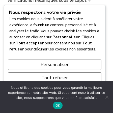
vérifications mécaniques sous le capot. ✅
Nous respectons votre vie privée
Comment utiliser le blog pour
Les cookies nous aident à améliorer votre
résoudre un problème mécanique
expérience, à fournir un contenu personnalisé et à
précis ?
analyser le trafic. Vous pouvez choisir les cookies à
autoriser en cliquant sur
Personnaliser
. Cliquez
sur
Tout accepter
pour consentir ou sur
Tout
La plateforme est organisée de manière
refuser
pour décliner les cookies non essentiels.
thématique pour que vous trouviez une
réponse en quelques clics. Si vous entendez un
bruit suspect, vous pouvez utiliser la barre de
Personnaliser
recherche interne ou naviguer par symptômes
Tout refuser
pour identifier la cause probable de la panne.
Nous utilisons des cookies pour vous garantir la meilleure
Tout accepter
Par exemple, si vous possédez un modèle
expérience sur notre site web. Si vous continuez à utiliser ce
spécifique, vous pouvez consulter des articles
site, nous supposerons que vous en êtes satisfait.
Propulsé par
dédiés comme celui sur le
voyant moteur Mini
OK
Cooper
. Cela vous permet d’arriver chez le