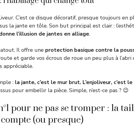
: l’habillage qui change tout
liveur. C’est ce disque décoratif, presque toujours en p
us la jante en tôle. Son but principal est clair : l’esthé
donne l’illusion de jantes en alliage
.
 atout. Il offre une
protection basique contre la pouss
 route et garde vos écrous de roue un peu plus à l’abri
s appréciable.
imple :
la jante, c’est le mur brut. L’enjoliveur, c’est l
ssus pour embellir la pièce. Simple, n’est-ce pas ? 😉
n°1 pour ne pas se tromper : la taill
i compte (ou presque)