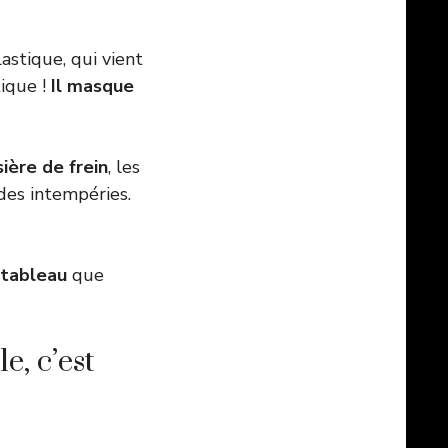
lastique, qui vient
tique !
Il masque
ière de frein
, les
 des intempéries.
e tableau
que
e, c’est