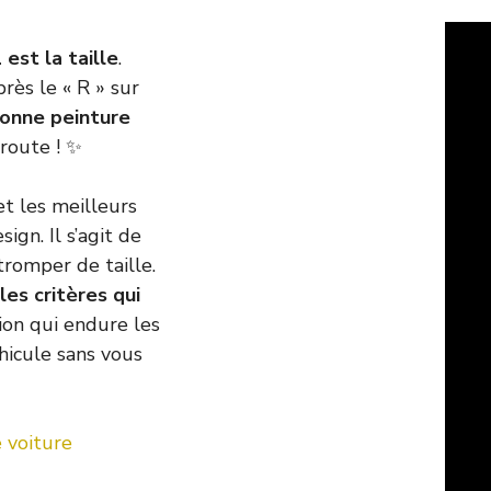
 est la taille
.
près le « R » sur
bonne peinture
 route ! ✨
et les meilleurs
gn. Il s’agit de
 tromper de taille.
les critères qui
tion qui endure les
éhicule sans vous
 voiture