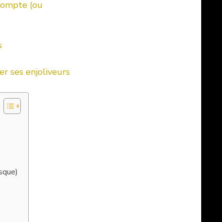
 compte (ou
s
er ses enjoliveurs
esque)