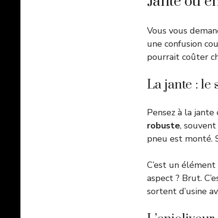
Jante ou e
Vous vous demand
une confusion cour
pourrait coûter c
La jante : le
Pensez à la jante
robuste
, souvent
pneu est monté. S
C’est un élément 
aspect ? Brut. C’e
sortent d’usine a