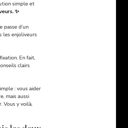
ution simple et
iveurs. ✨
e passe d’un
us les enjoliveurs
ixation. En fait,
nseils clairs
simple : vous aider
e, mais aussi
. Vous y voilà,