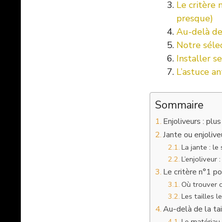
Le critère 
presque)
Au-delà de 
Notre séle
Installer s
L’astuce an
Sommaire
Enjoliveurs : plu
Jante ou enjoliv
La jante : l
L’enjoliveur 
Le critère n°1 po
Où trouver c
Les tailles 
Au-delà de la tai
Le matériau 