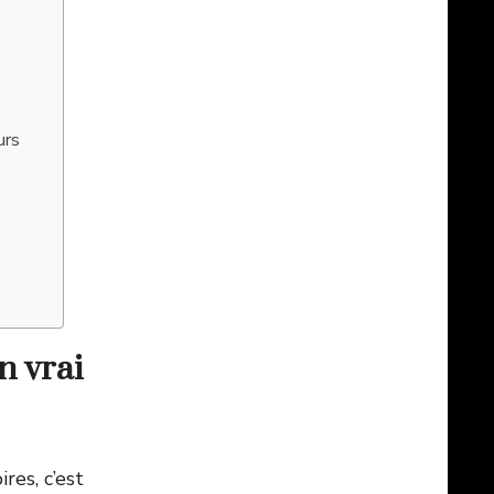
urs
n vrai
res, c’est