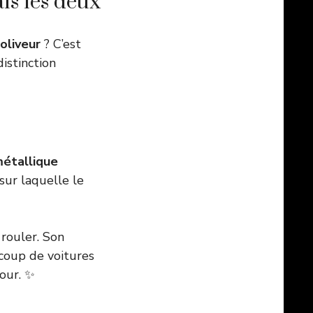
is les deux
oliveur
? C’est
distinction
métallique
sur laquelle le
 rouler. Son
ucoup de voitures
mour. ✨