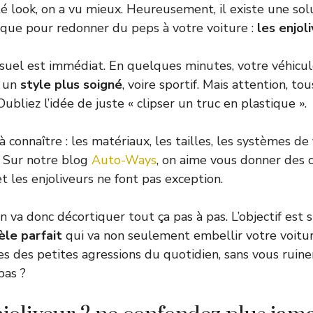
té look, on a vu mieux. Heureusement, il existe une sol
que pour redonner du peps à votre voiture :
les enjol
uel est immédiat. En quelques minutes, votre véhicul
à un
style plus soigné
, voire sportif. Mais attention, to
Oubliez l’idée de juste « clipser un truc en plastique ».
 à connaître : les matériaux, les tailles, les systèmes de f
x. Sur notre blog
Auto-Ways
, on aime vous donner des co
t les enjoliveurs ne font pas exception.
on va donc décortiquer tout ça pas à pas. L’objectif est 
èle parfait
qui va non seulement embellir votre voitur
s des petites agressions du quotidien, sans vous ruiner
pas ?