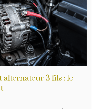
lternateur 3 fils : le
t