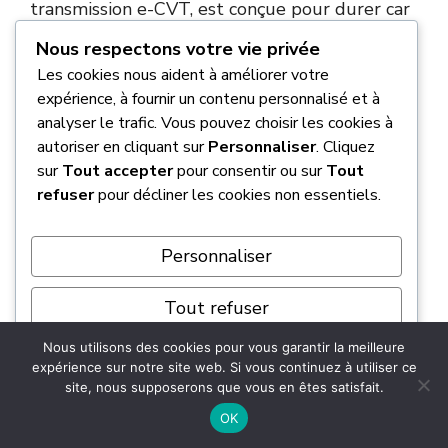
transmission e-CVT, est conçue pour durer car
elle est dépourvue de pièces d’usure fragiles
Nous respectons votre vie privée
comme l’embrayage. C’est un
choix très
Les cookies nous aident à améliorer votre
rassurant pour ceux qui cherchent à garder
expérience, à fournir un contenu personnalisé et à
leur véhicule longtemps
sans ennuis majeurs,
analyser le trafic. Vous pouvez choisir les cookies à
d’autant que le système hybride est garanti 5
autoriser en cliquant sur
Personnaliser
. Cliquez
ans ou 100 000 km. 🔋
sur
Tout accepter
pour consentir ou sur
Tout
refuser
pour décliner les cookies non essentiels.
Toutefois, quelques points de vigilance
existent sur les premiers modèles produits
Personnaliser
entre 2021 et début 2022, notamment
concernant le calibrage du freinage
Tout refuser
régénératif. Heureusement, ces soucis de
Nous utilisons des cookies pour vous garantir la meilleure
Tout accepter
jeunesse ont été corrigés par des mises à jour
expérience sur notre site web. Si vous continuez à utiliser ce
logicielles. Globalement, si vous optez pour un
site, nous supposerons que vous en êtes satisfait.
Propulsé par
modèle récent ou suivi scrupuleusement,
la
OK
fiabilité est clairement au rendez-vous
.