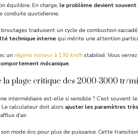
n équilibre. En charge,
le problème devient souvent 
e conduite quotidienne.
e broutages traduisent un cycle de combustion saccad
ulté technique interne
qui mérite une attention particu
vec un
régime moteur à 130 km/h
stabilisé. Vous verr
e comportement mécanique
.
la plage critique des 2000-3000 tr/m
ne intermédiaire est-elle si sensible ? C’est souvent 
. Le calculateur doit alors
ajuster les paramètres trè
fflux d’air.
 son mode éco pour plus de puissance. Cette transiti