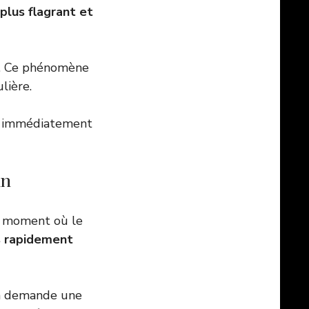
plus flagrant et
é. Ce phénomène
lière.
ez immédiatement
in
le moment où le
s rapidement
on demande une