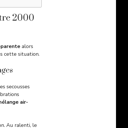
ntre 2000
pparente
alors
 cette situation.
ages
Des secousses
ibrations
élange air-
n. Au ralenti, le