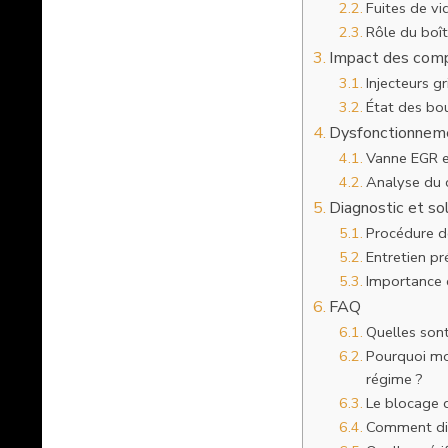
Fuites de vid
Rôle du boît
Impact des compo
Injecteurs g
État des bo
Dysfonctionneme
Vanne EGR et
Analyse du 
Diagnostic et so
Procédure de
Entretien pr
Importance d
FAQ
Quelles sont
Pourquoi mo
régime ?
Le blocage d
Comment dif