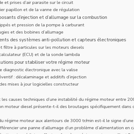
e et prises d’air parasite sur le circuit
ier papillon et de la vanne de régulation
sants d’injection et d’allumage sur la combustion
rippés et pression de la pompe à carburant
ugies et des bobines d’allumage
nts des systèmes anti-pollution et capteurs électroniques
 filtre à particules sur les moteurs diesels
calculateur (ECU) et de la sonde lambda
lutions pour stabiliser votre régime moteur
 diagnostic électronique avec la valise
éventif : décalaminage et additifs d’injection
es mises à jour logicielles constructeur
 les causes techniques d’une instabilité du régime moteur entre 20
n moteur diesel présente-t-il des broutages spécifiquement dans 
u régime moteur aux alentours de 3000 tr/min est-il le signe d’une 
férencier une panne d’allumage d’un problème d’alimentation en c