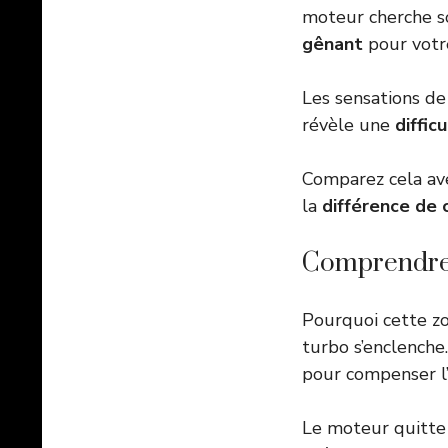
moteur cherche so
gênant
pour votr
Les sensations d
révèle une
diffic
Comparez cela a
la
différence d
Comprendre 
Pourquoi cette zo
turbo s’enclenche
pour compenser l’a
Le moteur quitte