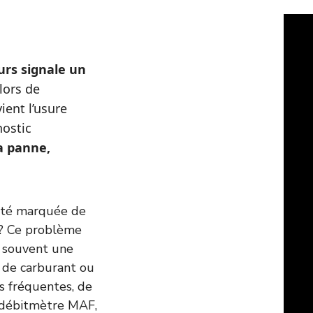
urs signale un
lors de
ient l’usure
nostic
a panne,
lité marquée de
s ? Ce problème
t souvent une
n de carburant ou
es fréquentes, de
 débitmètre MAF,