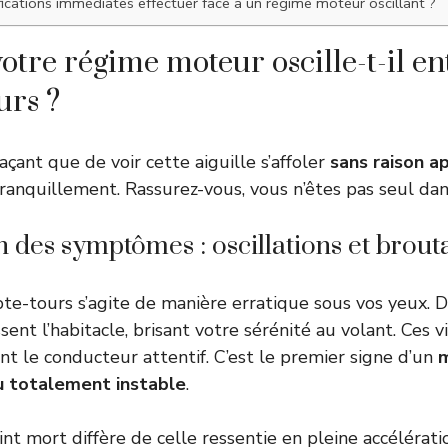
fications immédiates effectuer face à un régime moteur oscillant ?
otre régime moteur oscille-t-il e
urs ?
açant que de voir cette aiguille s’affoler
sans raison a
ranquillement. Rassurez-vous, vous n’êtes pas seul dans
on des symptômes : oscillations et brout
pte-tours s’agite de manière erratique sous vos yeux. 
ent l’habitacle, brisant votre sérénité au volant. Ces v
t le conducteur attentif. C’est le premier signe d’un
m
u totalement instable
.
oint mort diffère de celle ressentie en pleine accélératio