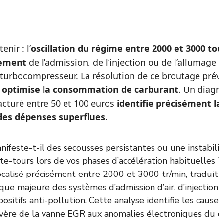
enir : l’
oscillation du régime entre 2000 et 3000 to
nement
de l’admission, de l’injection ou de l’allumage 
u turbocompresseur. La résolution de ce broutage prév
t
optimise la consommation de carburant
. Un diag
acturé entre 50 et 100 euros
identifie précisément l
 des dépenses superflues
.
nifeste-t-il des secousses persistantes ou une instabi
pte-tours lors de vos phases d’accélération habituelle
calisé précisément entre 2000 et 3000 tr/min, tradui
ique majeure des systèmes d’admission d’air, d’injectio
positifs anti-pollution. Cette analyse identifie les caus
évère de la vanne EGR aux anomalies électroniques du