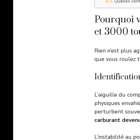
Quelles véri
Pourquoi v
et 3000 to
Rien n’est plus ag
que vous roulez t
Identificati
L’aiguille du com
physiques envahiss
perturbent souven
carburant deven
L’instabilité au p