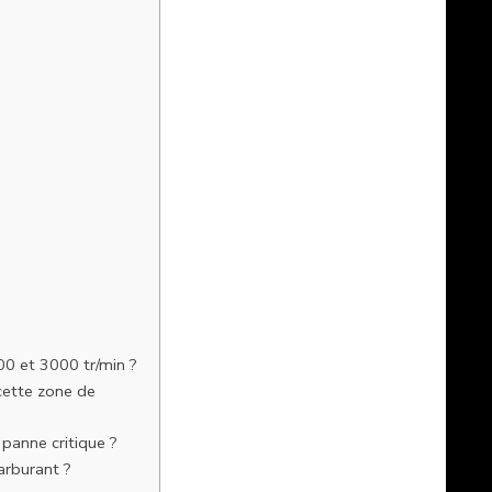
00 et 3000 tr/min ?
cette zone de
panne critique ?
arburant ?