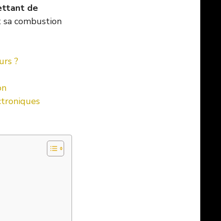
ettant de
t sa combustion
urs ?
on
ctroniques