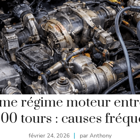
me régime moteur ent
00 tours : causes fréq
février 24, 2026
par Anthony