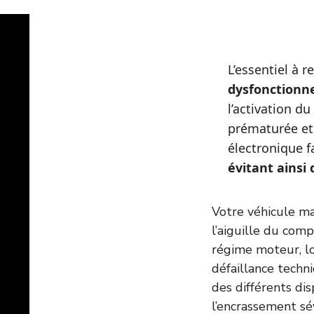
L’essentiel à ret
dysfonction
l’activation d
prématurée e
électronique f
évitant ainsi
Votre véhicule ma
l’aiguille du com
régime moteur, lo
défaillance techn
des différents dis
l’encrassement s