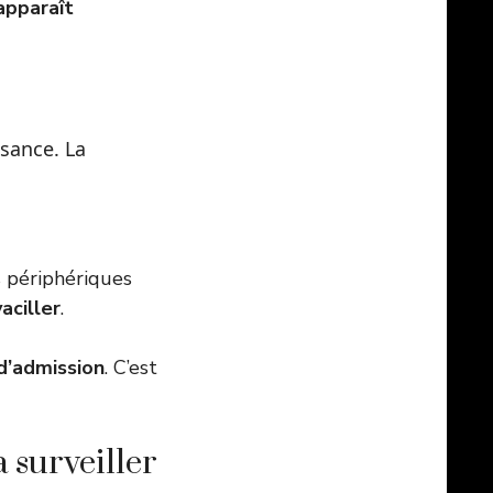
 apparaît
ssance. La
s périphériques
aciller
.
d’admission
. C’est
 surveiller