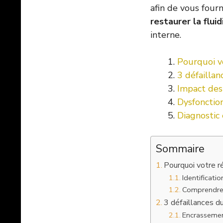
afin de vous four
restaurer la flui
interne.
Pourquoi v
3 défaillan
Impact des
Dysfonctio
Diagnostic 
Sommaire
Pourquoi votre r
Identificati
Comprendre 
3 défaillances du
Encrassement