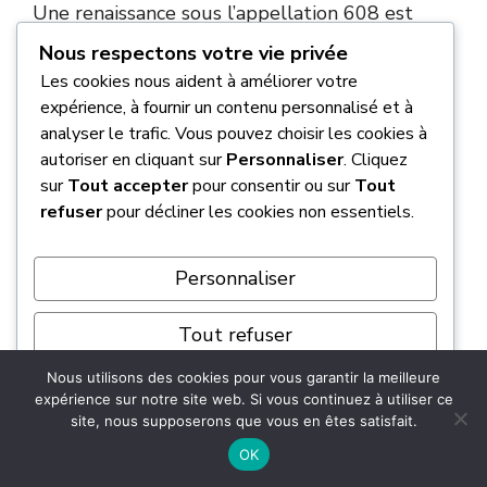
Une renaissance sous l’appellation 608 est
techniquement envisageable grâce à l’arrivée
Nous respectons votre vie privée
des plateformes natives électriques du groupe
Les cookies nous aident à améliorer votre
Stellantis, notamment la base STLA Medium.
expérience, à fournir un contenu personnalisé et à
Cette architecture permettrait de s’affranchir
analyser le trafic. Vous pouvez choisir les cookies à
des limites des motorisations thermiques
autoriser en cliquant sur
Personnaliser
. Cliquez
sur
Tout accepter
pour consentir ou sur
Tout
passées pour
proposer une grande routière
refuser
pour décliner les cookies non essentiels.
capable de rivaliser avec les standards de
performance de Tesla
.
Personnaliser
Quelles étaient les motorisations
Tout refuser
prévues pour la Peugeot 608 ?
Nous utilisons des cookies pour vous garantir la meilleure
Tout accepter
expérience sur notre site web. Si vous continuez à utiliser ce
Les rumeurs évoquant un moteur V8 d’origine
site, nous supposerons que vous en êtes satisfait.
Ford se sont heurtées à la réalité technique de
Propulsé par
OK
la plateforme EMP2, inadaptée à de tels blocs.