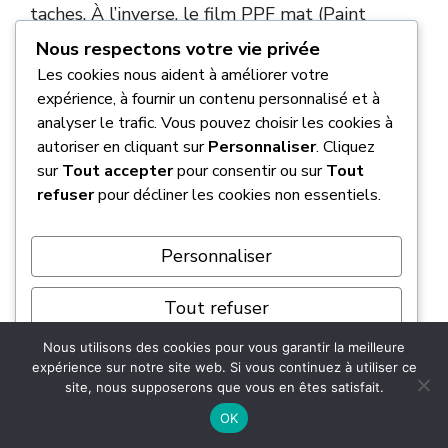
taches. À l’inverse, le film PPF mat (Paint
Protection Film) constitue une véritable
Nous respectons votre vie privée
armure physique. Plus onéreux, il offre une
Les cookies nous aident à améliorer votre
protection réelle contre les impacts de
expérience, à fournir un contenu personnalisé et à
gravillons
et possède des propriétés auto-
analyser le trafic. Vous pouvez choisir les cookies à
autoriser en cliquant sur
Personnaliser
. Cliquez
cicatrisantes face aux micro-rayures, ce qu’un
sur
Tout accepter
pour consentir ou sur
Tout
produit liquide ne peut garantir.
refuser
pour décliner les cookies non essentiels.
Est-il possible de peindre une voiture
Personnaliser
en noir mat métallisé en direct ?
Tout refuser
L’application d’une teinte métallisée ou nacrée
en finition mat direct est
fortement
Nous utilisons des cookies pour vous garantir la meilleure
Tout accepter
expérience sur notre site web. Si vous continuez à utiliser ce
déconseillée pour un débutant
. Ces pigments
site, nous supposerons que vous en êtes satisfait.
sont complexes à stabiliser sans vernis et
Propulsé par
OK
présentent un risque élevé de marbrures ou