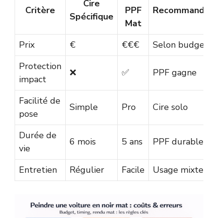
Cire
Critère
PPF
Recommandati
Spécifique
Mat
Prix
€
€€€
Selon budget
Protection
❌
✅
PPF gagne
impact
Facilité de
Simple
Pro
Cire solo
pose
Durée de
6 mois
5 ans
PPF durable
vie
Entretien
Régulier
Facile
Usage mixte