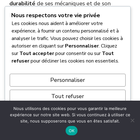
durabilité
de ses mécaniques et de son
électronique.
Nous respectons votre vie privée
Les cookies nous aident à améliorer votre
Combien coûte la luxueuse Genesis
expérience, à fournir un contenu personnalisé et à
G90 ?
analyser le trafic. Vous pouvez choisir les cookies à
autoriser en cliquant sur
Personnaliser
. Cliquez
sur
Tout accepter
pour consentir ou sur
Tout
Si vous visez le sommet de la gamme avec la
refuser
pour décliner les cookies non essentiels.
limousine G90, il faudra compter un
prix de
départ de 92 700 $
. C’est le prix de
Personnaliser
l’excellence pour concurrencer les plus
grandes berlines de luxe du monde.
Tout refuser
Pour ce montant, vous entrez dans un autre
Nous utilisons des cookies pour vous garantir la meilleure
Tout accepter
monde : sièges massants, diffuseur de parfum
expérience sur notre site web. Si vous continuez à utiliser ce
site, nous supposerons que vous en êtes satisfait.
« Mood Curator » et fermeture automatique
Propulsé par
OK
des portes. C’est le
vaisseau amiral par