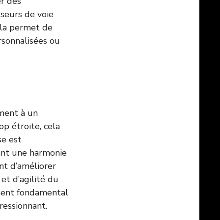
er des
sseurs de voie
ela permet de
rsonnalisées ou
ement à un
op étroite, cela
se est
rant une harmonie
nt d’améliorer
et d’agilité du
ent fondamental
ressionnant.