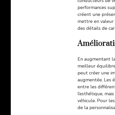
conducteurs de vé
performances supér
créent une présen
mettre en valeur 
des détails de carr
Amélioratio
En augmentant la 
meilleur équilibre
peut créer une im
augmentée. Les él
entre les différe
l’esthétique, mai
véhicule. Pour le
de la personnalis