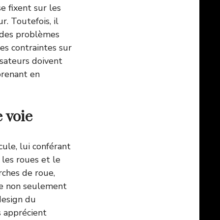
e fixent sur les
r. Toutefois, il
r des problèmes
es contraintes sur
isateurs doivent
prenant en
 voie
ule, lui conférant
 les roues et le
rches de roue,
que non seulement
design du
s apprécient