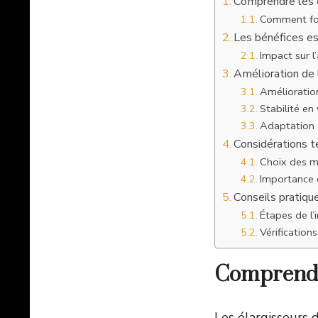
Comprendre les é
Comment fon
Les bénéfices es
Impact sur l
Amélioration de l
Amélioratio
Stabilité en
Adaptation 
Considérations te
Choix des m
Importance d
Conseils pratique
Étapes de l’
Vérifications
Comprendre
Les élargisseurs 