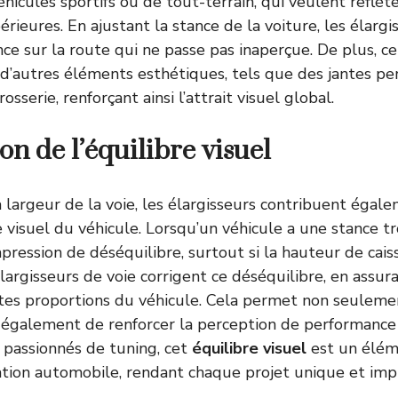
hicules sportifs ou de tout-terrain, qui veulent reflét
ieures. En ajustant la stance de la voiture, les élargi
ce sur la route qui ne passe pas inaperçue. De plus, c
d’autres éléments esthétiques, tels que des jantes pe
osserie, renforçant ainsi l’attrait visuel global.
n de l’équilibre visuel
largeur de la voie, les élargisseurs contribuent égal
 visuel du véhicule. Lorsqu’un véhicule a une stance tr
pression de déséquilibre, surtout si la hauteur de cais
argisseurs de voie corrigent ce déséquilibre, en assu
ntes proportions du véhicule. Cela permet non seuleme
s également de renforcer la perception de performance 
s passionnés de tuning, cet
équilibre visuel
est un élém
ation automobile, rendant chaque projet unique et imp