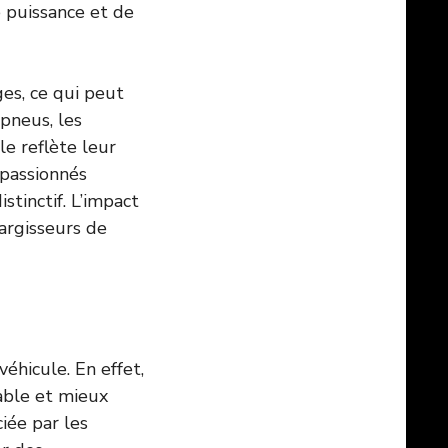
 puissance et de
ges, ce qui peut
 pneus, les
le reflète leur
 passionnés
tinctif. L’impact
largisseurs de
véhicule. En effet,
able et mieux
iée par les