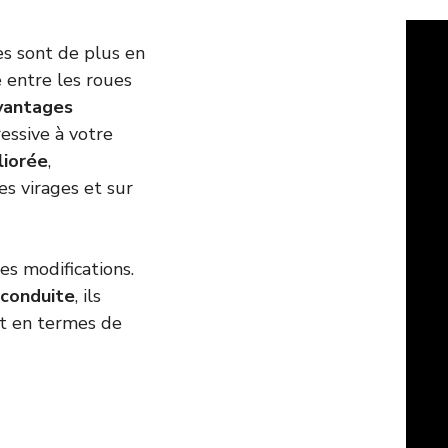
es sont de plus en
e entre les roues
vantages
essive à votre
liorée
,
es virages et sur
es modifications.
 conduite
, ils
t en termes de