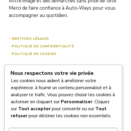
votre image et des démarches sans prise de tête.
Merci de faire confiance à Auto-Ways pour vous
accompagner au quotidien.
MENTIONS LÉGALES
POLITIQUE DE CONFIDENTIALITÉ
POLITIQUE DE COOKIES
Nous respectons votre vie privée
À PROPOS DE NOUS
Les cookies nous aident à améliorer votre
NOUS CONTACTER
expérience, à fournir un contenu personnalisé et à
analyser le trafic. Vous pouvez choisir les cookies à
autoriser en cliquant sur
Personnaliser
. Cliquez
sur
Tout accepter
pour consentir ou sur
Tout
refuser
pour décliner les cookies non essentiels.