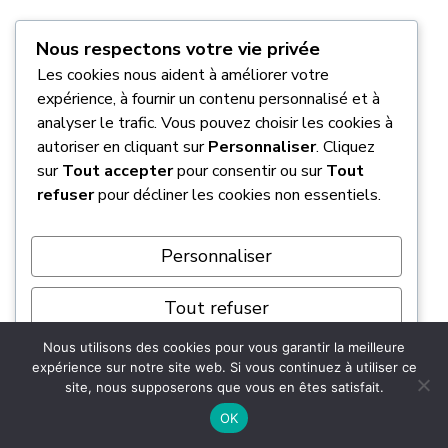
Si vous ne trouvez rien dans les papiers, vous
Nous respectons votre vie privée
pouvez utiliser des bases de données en ligne
Les cookies nous aident à améliorer votre
gratuites ou des applications mobiles
expérience, à fournir un contenu personnalisé et à
spécialisées, notamment pour les marques
analyser le trafic. Vous pouvez choisir les cookies à
Renault et Ford. Ces outils demandent
autoriser en cliquant sur
Personnaliser
. Cliquez
généralement votre numéro de série ou un
sur
Tout accepter
pour consentir ou sur
Tout
refuser
pour décliner les cookies non essentiels.
« pré-code » que vous pouvez afficher sur
l’écran en maintenant les touches 1 et 6
enfoncées. Une fois ces informations saisies
Personnaliser
dans le calculateur,
votre code de déblocage
s’affiche instantanément
.
Tout refuser
Nous utilisons des cookies pour vous garantir la meilleure
Est-il possible de débloquer mon
Tout accepter
expérience sur notre site web. Si vous continuez à utiliser ce
poste sans le démonter ?
site, nous supposerons que vous en êtes satisfait.
Propulsé par
OK
Absolument, et c’est d’ailleurs ce que je vous