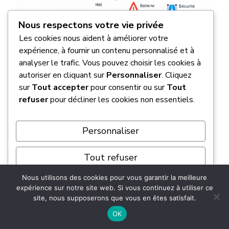
Nous respectons votre vie privée
Les cookies nous aident à améliorer votre
expérience, à fournir un contenu personnalisé et à
Notre avis final : CamSam,
analyser le trafic. Vous pouvez choisir les cookies à
l’allié indispensable sur la route
autoriser en cliquant sur
Personnaliser
. Cliquez
sur
Tout accepter
pour consentir ou sur
Tout
?
refuser
pour décliner les cookies non essentiels.
Alors, on franchit le pas ?
Personnaliser
Installez CamSam gratuitement sur Android
Tout refuser
ou iOS via Google Play. Activez le GPS et
Nous utilisons des cookies pour vous garantir la meilleure
connectez-vous à internet.
L’application
Tout accepter
expérience sur notre site web. Si vous continuez à utiliser ce
couvre 60 000 radars fixes
vérifiés sur site
site, nous supposerons que vous en êtes satisfait.
Propulsé par
dans le monde entier. 🌍 Ses alertes se
OK
mettent à jour toutes les 5 minutes grâce à