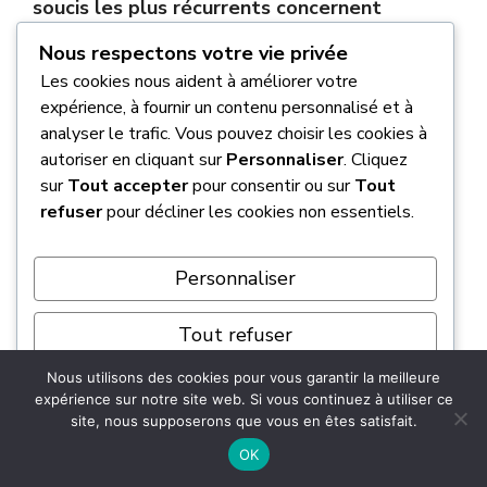
soucis les plus récurrents concernent
souvent la partie électrique
. Des
Nous respectons votre vie privée
dysfonctionnements au niveau du tableau de
Les cookies nous aident à améliorer votre
contrôle ou de la charge de la batterie cellule
expérience, à fournir un contenu personnalisé et à
sont parfois signalés. Il faut donc bien tester
analyser le trafic. Vous pouvez choisir les cookies à
ces équipements.
autoriser en cliquant sur
Personnaliser
. Cliquez
sur
Tout accepter
pour consentir ou sur
Tout
refuser
pour décliner les cookies non essentiels.
L’autre point de vigilance concerne l’étanchéité,
notamment aux jonctions des panneaux et
autour des lanterneaux. Enfin, certains
Personnaliser
utilisateurs notent des
bruits parasites
(mobilier qui grince) ou des vis qui se
Tout refuser
desserrent
avec les vibrations de la route, ce
Nous utilisons des cookies pour vous garantir la meilleure
qui nécessite un petit resserrage périodique.
Tout accepter
expérience sur notre site web. Si vous continuez à utiliser ce
site, nous supposerons que vous en êtes satisfait.
Propulsé par
Quelle est la différence entre un
OK
Pilote et un Bavaria ?