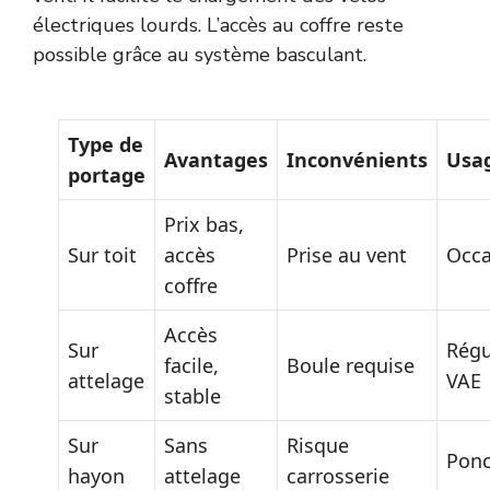
électriques lourds. L’accès au coffre reste
possible grâce au système basculant.
Type de
Avantages
Inconvénients
Usag
portage
Prix bas,
Sur toit
accès
Prise au vent
Occa
coffre
Accès
Sur
Régul
facile,
Boule requise
attelage
VAE
stable
Sur
Sans
Risque
Ponc
hayon
attelage
carrosserie