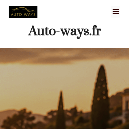
Aller
M
au
contenu
Auto-ways.fr